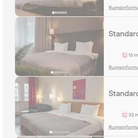
Rumsinform
Standar
16 m
Rumsinform
Standard
32 
Rumsinform