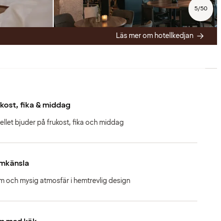
5
/
50
Läs mer om hotellkedjan
kost, fika & middag
ellet bjuder på frukost, fika och middag
mkänsla
m och mysig atmosfär i hemtrevlig design