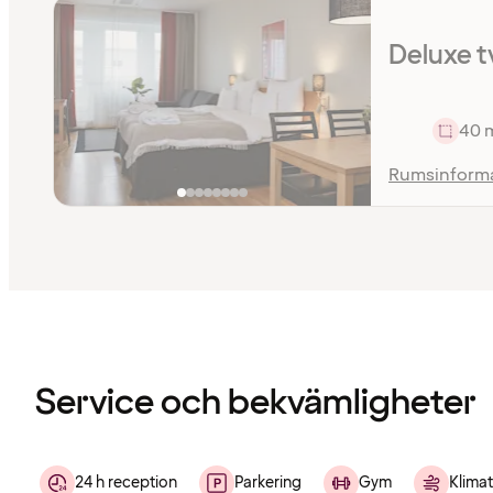
Deluxe t
40 
Rumsinform
Innehållet
har
laddats
Service och bekvämligheter
24 h reception
Parkering
Gym
Klimat