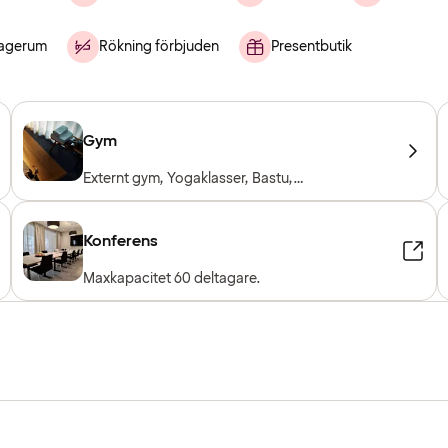
agerum
Rökning förbjuden
Presentbutik
Gym
Externt gym, Yogaklasser, Bastu,
Träningsklasser, Personlig tränare,
Träningsmaskiner, Konditionsmaskiner, Fria
vikter
Konferens
Maxkapacitet 60 deltagare.