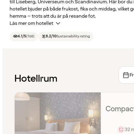
till Liseberg, Universeum och Scandinavium. Här bor du 
hotellet bjuder på både frukost, fika och middag, vilket 
hemma – trots att du är på resande fot.
Läs mer om hotellet
4.1
/5
(
768
)
8.2
/10
Sustainability rating
Fr
Hotellrum
Compact
32 