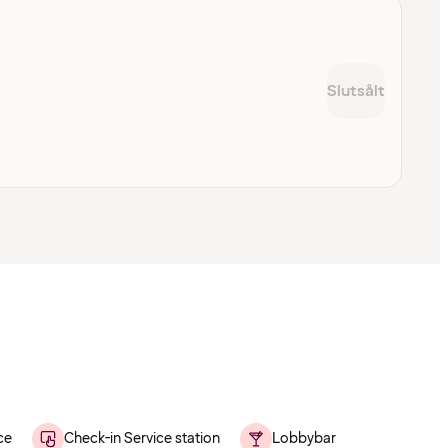
Slutsålt
ce
Check-in Service station
Lobbybar