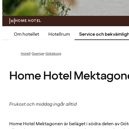
HOME HOTEL
Om hotellet
Hotellrum
Service och bekvämlig
·
·
Hotell
Sverige
Göteborg
Home Hotel Mektagon
Frukost och middag ingår alltid
Home Hotel Mektagonen är beläget i södra delen av Gö