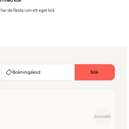
m med kök
 har de flesta rum ett eget kök
Bokningskod
Sök
Slutsålt