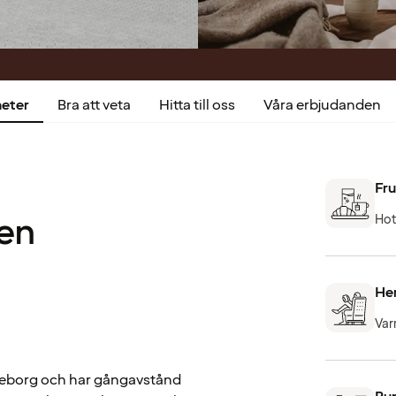
heter
Bra att veta
Hitta till oss
Våra erbjudanden
Fru
en
Hot
He
Var
teborg och har gångavstånd