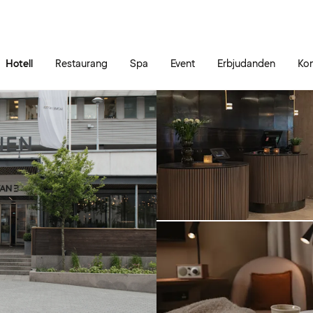
Gå till sidans innehåll
Gå till sidans huvudmeny
Hotell
Restaurang
Spa
Event
Erbjudanden
Kon