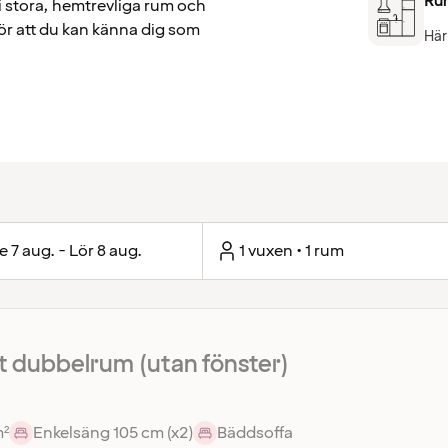
Ru
i stora, hemtrevliga rum och
gör att du kan känna dig som
Här
e 7 aug. - Lör 8 aug.
1 vuxen • 1 rum
 dubbelrum (utan fönster)
m²
Enkelsäng 105 cm (x2)
Bäddsoffa