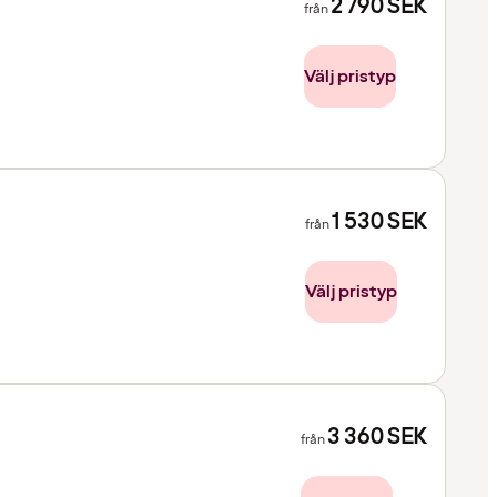
2 790
SEK
från
Välj pristyp
1 530
SEK
från
Välj pristyp
3 360
SEK
från