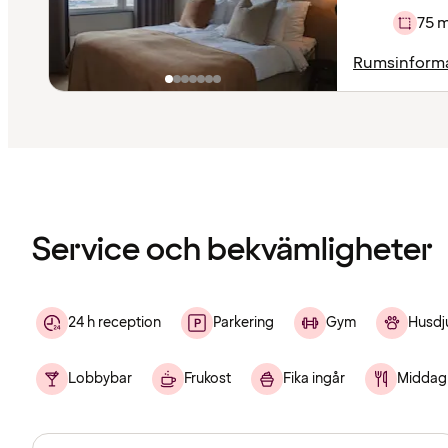
75 
Rumsinform
Innehållet
har
laddats
Service och bekvämligheter
24 h reception
Parkering
Gym
Husdj
Lobbybar
Frukost
Fika ingår
Middag 