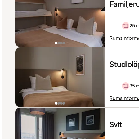
Familje
25 
Rumsinform
Studiol
35 
Rumsinform
Svit