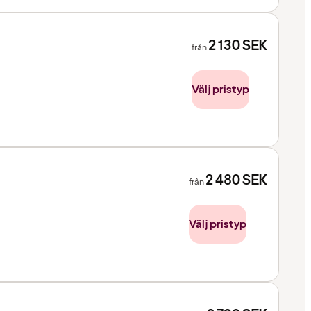
2 130
SEK
från
Välj pristyp
2 480
SEK
från
Välj pristyp