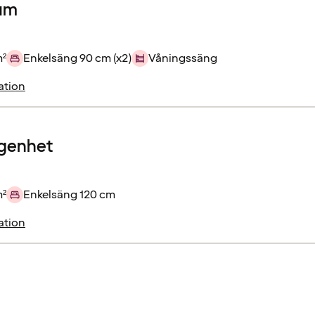
rum
m²
Enkelsäng 90 cm (x2)
Våningssäng
ation
ägenhet
m²
Enkelsäng 120 cm
ation