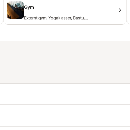
Gym
Externt gym, Yogaklasser, Bastu,
Träningsklasser, Personlig tränare, Handdukar
att låna, Träningsmaskiner, Konditionsmaskiner,
Fria vikter