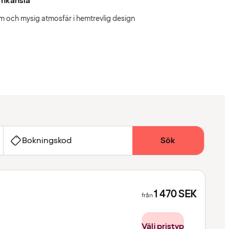
mkänsla
m och mysig atmosfär i hemtrevlig design
Bokningskod
Sök
1 470
SEK
från
Välj pristyp