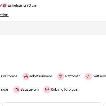
m²
Enkelsäng 90 cm
ation
ur välkomna
Arbetsområde
Tvättomat
Tvättserv
ingår
Bagagerum
Rökning förbjuden