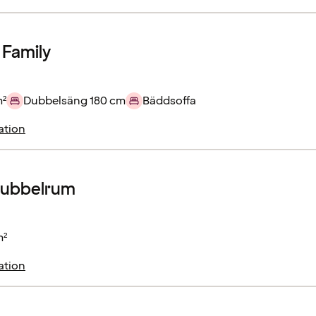
 Family
m²
Dubbelsäng 180 cm
Bäddsoffa
ation
dubbelrum
m²
ation