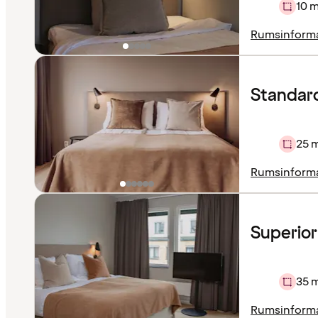
10 m
Rumsinform
Standard
25 
Rumsinform
Superio
35 
Rumsinform