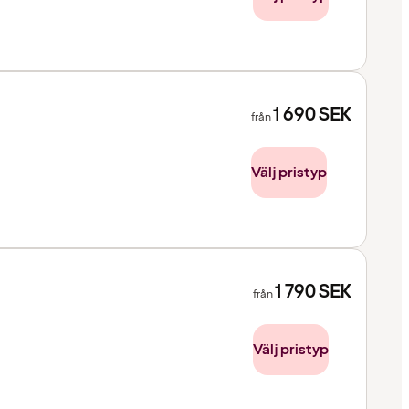
1 690
SEK
från
Välj pristyp
1 790
SEK
från
Välj pristyp