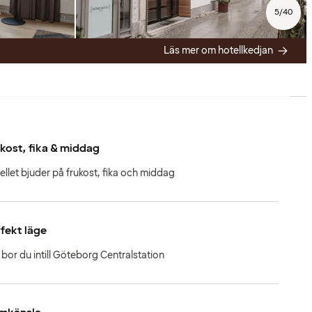
5
/
40
Läs mer om hotellkedjan
kost, fika & middag
ellet bjuder på frukost, fika och middag
fekt läge
 bor du intill Göteborg Centralstation