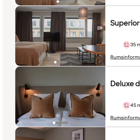
Superior
35 
Rumsinform
Deluxe 
45 
Rumsinform