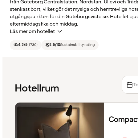
från Göteborg Centralstation. Nordstan, Ullevi och Trädg
stenkast bort, vilket gör det mysiga och hemtrevliga hotel
utgångspunkten för din Göteborgsvistelse. Hotellet bjud
eftermiddagsfika och middag.
Läs mer om hotellet
4.3
/5
(
1730
)
8.5
/10
Sustainability rating
To
Hotellrum
Compact