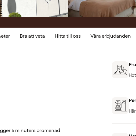
heter
Bra att veta
Hitta till oss
Våra erbjudanden
Fru
Hot
Per
Här
igger 5 minuters promenad