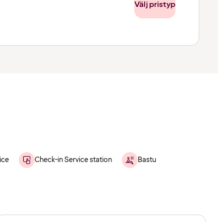
Välj pristyp
ice
Check-in Service station
Bastu