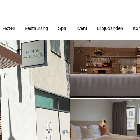
Gå till sidans innehåll
Gå till sidans huvudmeny
Hotell
Restaurang
Spa
Event
Erbjudanden
Kon