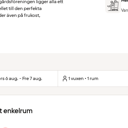
He
årdsföreningen ligger alla ett
let till den perfekta
Var
er även på frukost,
rs 6 aug. - Fre 7 aug.
1 vuxen • 1 rum
 enkelrum