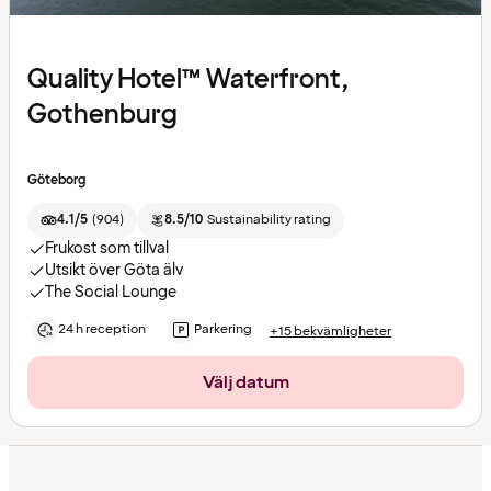
Quality Hotel™ Waterfront,
Gothenburg
Göteborg
4.1/5
(
904
)
8.5/10
Sustainability rating
Frukost som tillval
Utsikt över Göta älv
The Social Lounge
24 h reception
Parkering
+15 bekvämligheter
Välj datum