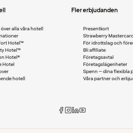
ell
Fler erbjudanden
 över alla våra hotell
Presentkort
nationer
Strawberry Mastercar
ort Hotel™
För idrottslag och för
ty Hotel™
Bli affiliate
on Hotel®
Företagsavtal
 Hotel
Företagslägenheter
over
Spenn – dina flexibla
ående hotell
Våra partner och erbj