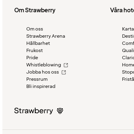
Om Strawberry
Våra hot
Om oss
Karta
Strawberry Arena
Desti
Hållbarhet
Comf
Frukost
Quali
Pride
Clari
Whistleblowing
Home
Jobba hos oss
Stop
Pressrum
Frist
Bli inspirerad