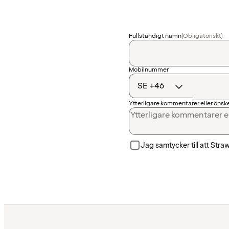
Fullständigt namn
(Obligatoriskt)
Landskod
Mobilnummer
Ytterligare kommentarer eller öns
Jag samtycker till att Str