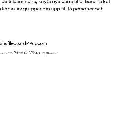
landa tillsammans, knyta nya band eller bara ha kul
an köpas av grupper om upp till 16 personer och
Shuffleboard
✓
Popcorn
rsoner. Priset är 259 kr per person.