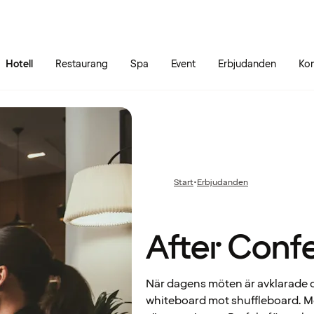
Gå till sidans innehåll
Gå till sidans huvudmeny
Hotell
Restaurang
Spa
Event
Erbjudanden
Kon
After
Start
•
Erbjudanden
Föregående
Conference
sida:
After Conf
När dagens möten är avklarade oc
whiteboard mot shuffleboard. Me