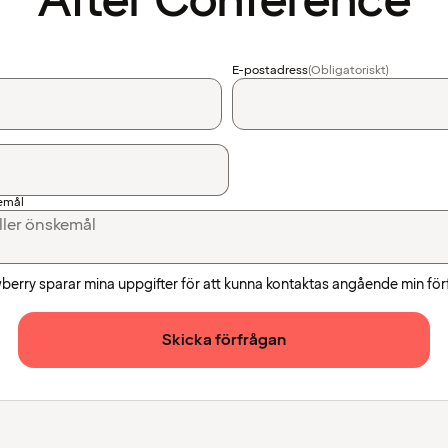
After Conference
E-postadress
(Obligatoriskt)
kemål
awberry sparar mina uppgifter för att kunna kontaktas angående min fö
Skicka förfrågan