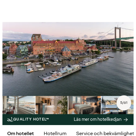
5
/
61
Läs mer om hotellkedjan
QUALITY HOTEL™
Om hotellet
Hotellrum
Service och bekvämlighet