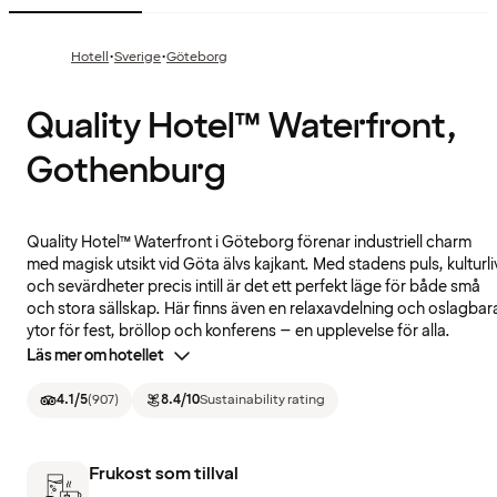
·
·
Hotell
Sverige
Göteborg
Quality Hotel™ Waterfront,
Gothenburg
Quality Hotel™ Waterfront i Göteborg förenar industriell charm
med magisk utsikt vid Göta älvs kajkant. Med stadens puls, kulturli
och sevärdheter precis intill är det ett perfekt läge för både små
och stora sällskap. Här finns även en relaxavdelning och oslagbar
ytor för fest, bröllop och konferens – en upplevelse för alla.
Läs mer om hotellet
4.1
/5
(
907
)
8.4
/10
Sustainability rating
Frukost som tillval