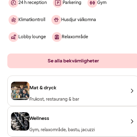
24 h reception
Parkering
Gym
Klimatkontroll
Husdjur välkomna
Lobby lounge
Relaxområde
Se alla bekvämligheter
Mat & dryck
Frukost, restaurang & bar
Wellness
Gym, relaxområde, bastu, jacuzzi