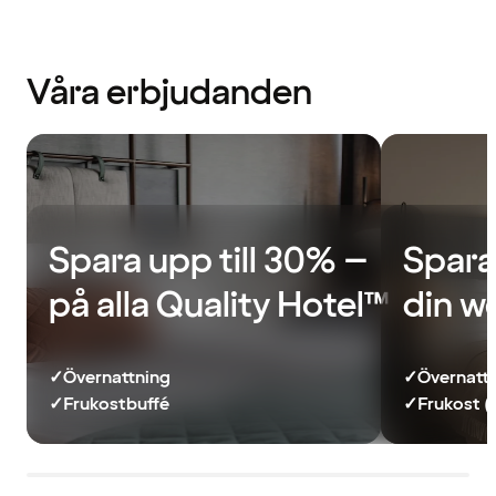
Våra erbjudanden
Spara upp till 30% –
Spara
på alla Quality Hotel™
din w
✓
Övernattning
✓
Övernatt
✓
Frukostbuffé
✓
Frukost (