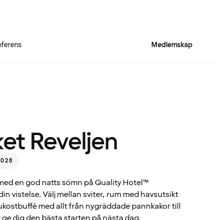
ferens
Medlemskap
t Reveljen
2028
 med en god natts sömn på Quality Hotel™
in vistelse. Välj mellan sviter, rum med havsutsikt
rukostbuffé med allt från nygräddade pannkakor till
att ge dig den bästa starten på nästa dag.