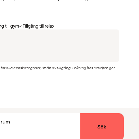
ng till gym
✓
Tillgång till relax
ör alla rumskategorier, i mån av tillgång. Bokning hos Reveljen ger
1 rum
Sök