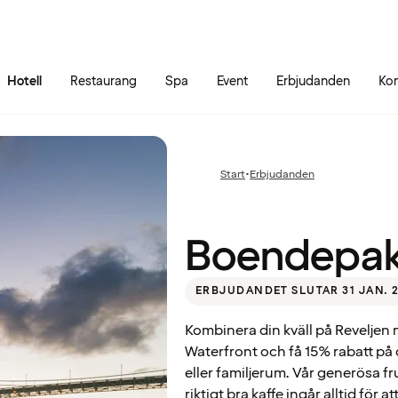
Gå till sidans innehåll
Gå till sidans huvudmeny
Hotell
Restaurang
Spa
Event
Erbjudanden
Kon
Boendepaket
Start
•
Erbjudanden
Föregående
Reveljen
sida:
Boendepake
ERBJUDANDET SLUTAR 31 JAN. 
Kombinera din kväll på Reveljen
Waterfront och få 15% rabatt på d
eller familjerum. Vår generösa f
riktigt bra kaffe ingår alltid för 