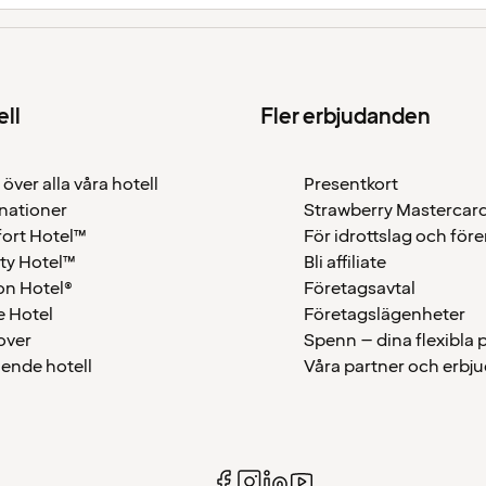
ell
Fler erbjudanden
 över alla våra hotell
Presentkort
nationer
Strawberry Mastercar
ort Hotel™
För idrottslag och för
ty Hotel™
Bli affiliate
on Hotel®
Företagsavtal
 Hotel
Företagslägenheter
over
Spenn – dina flexibla
ående hotell
Våra partner och erbj