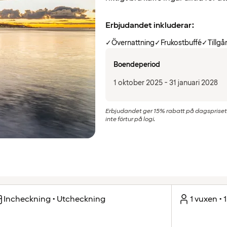
Erbjudandet inkluderar:
✓
Övernattning
✓
Frukostbuffé
✓
Tillgå
Boendeperiod
1 oktober 2025 - 31 januari 2028
Erbjudandet ger 15% rabatt på dagspriset f
inte förtur på logi.
Incheckning • Utcheckning
1 vuxen • 