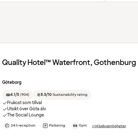
Quality Hotel™ Waterfront, Gothenburg
Göteborg
4.1/5
(
904
)
8.5/10
Sustainability rating
Frukost som tillval
Utsikt över Göta älv
The Social Lounge
24 h reception
Parkering
Gym
+14 bekvämligheter