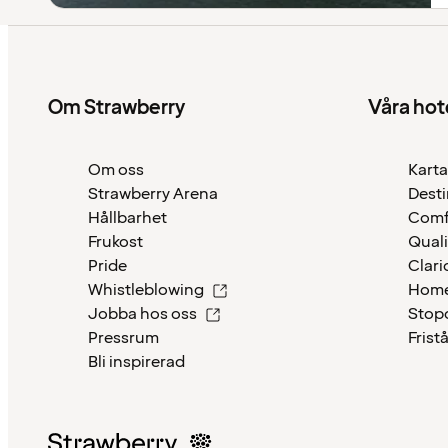
Om Strawberry
Våra hot
Om oss
Karta
Strawberry Arena
Desti
Hållbarhet
Comf
Frukost
Quali
Pride
Clari
Whistleblowing
Home
Jobba hos oss
Stop
Pressrum
Frist
Bli inspirerad