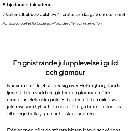
Erbjudandet inkluderar:
✓
Välkomstbubbel
✓
Julshow
✓
Trerättersmiddag
✓
2 enheter vin/öl
Kontakta hotellet för bokningsvillkor, detaljer och reservation.
En gnistrande julupplevelse i guld
och glamour
När vintermörkret sänker sig över Helsingborg tänds
ljuset till den värld där glitter och glamour möter
musikens elektriska puls. Vi bjuder in till en exklusiv
julshow som hyllar tidernas odödliga hits som tar oss
till spegelbollar, guld och oslagbar energi.
Från scenen hörs de största hitsen från discovågens