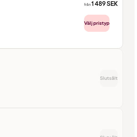
1 489
SEK
från
Välj pristyp
Slutsålt