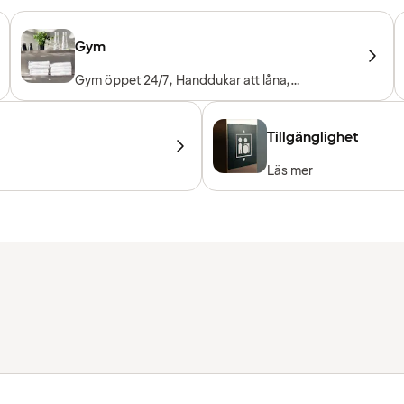
Gym
Gym öppet 24/7, Handdukar att låna,
Träningsmaskiner, Konditionsmaskiner, Fria
vikter, Entré ingår för hotellgäster
Tillgänglighet
Läs mer