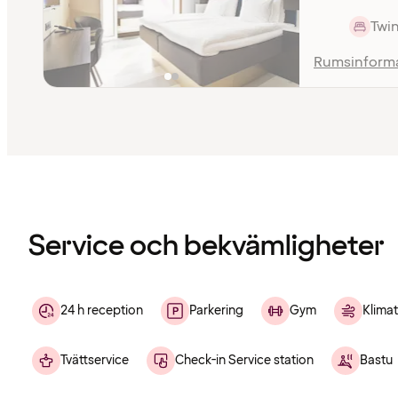
Twin
Rumsinform
Innehållet
har
laddats
Service och bekvämligheter
24 h reception
Parkering
Gym
Klimat
Tvättservice
Check-in Service station
Bastu