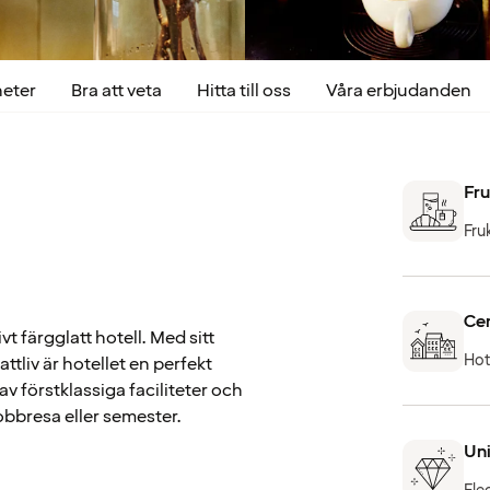
heter
Bra att veta
Hitta till oss
Våra erbjudanden
Fru
Fru
Cen
vt färgglatt hotell. Med sitt
Hot
tliv är hotellet en perfekt
v förstklassiga faciliteter och
obbresa eller semester.
Uni