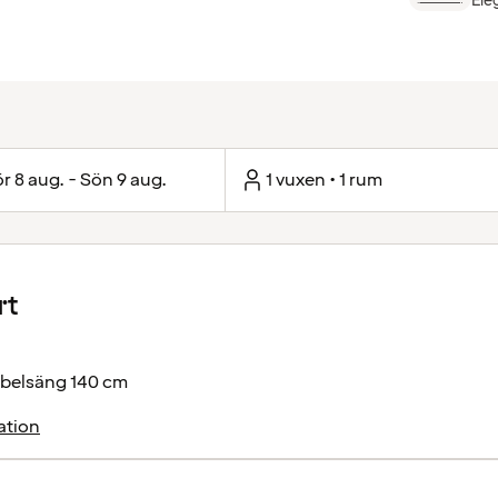
Ele
r 8 aug. - Sön 9 aug.
1 vuxen • 1 rum
rt
belsäng 140 cm
ation