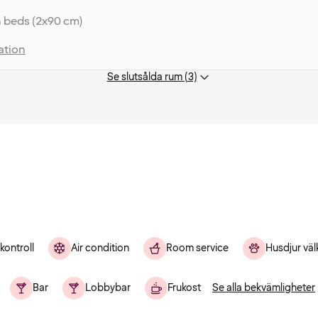
 beds (2x90 cm)
ation
Se slutsålda rum (3)
kontroll
Air condition
Room service
Husdjur vä
Bar
Lobbybar
Frukost
Se alla bekvämligheter