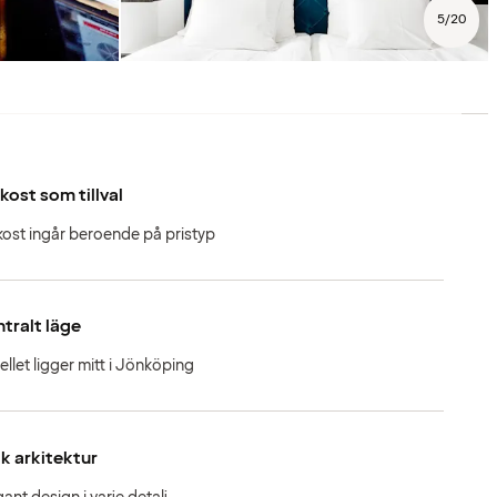
5
/
20
kost som tillval
kost ingår beroende på pristyp
tralt läge
ellet ligger mitt i Jönköping
k arkitektur