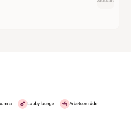
Slutsålt
lkomna
Lobby lounge
Arbetsområde