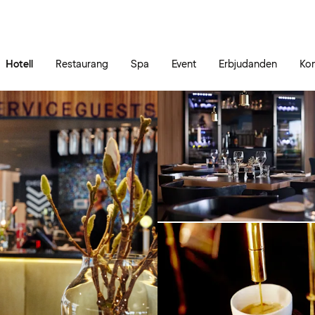
Gå till sidans innehåll
Gå till sidans huvudmeny
Hotell
Restaurang
Spa
Event
Erbjudanden
Kon