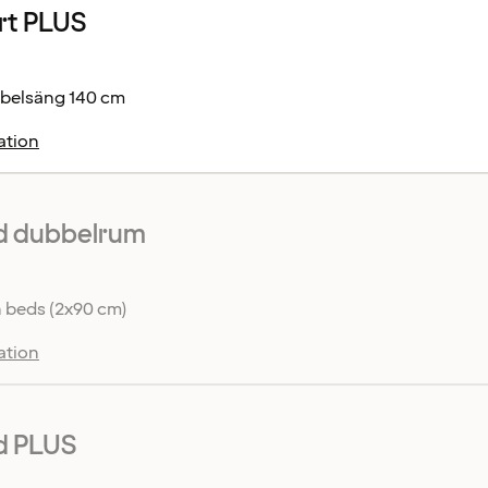
rt PLUS
belsäng 140 cm
ation
d dubbelrum
 beds (2x90 cm)
ation
d PLUS