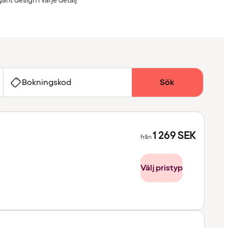
gant design i varje detalj
Bokningskod
Sök
1 269
SEK
från
Välj pristyp