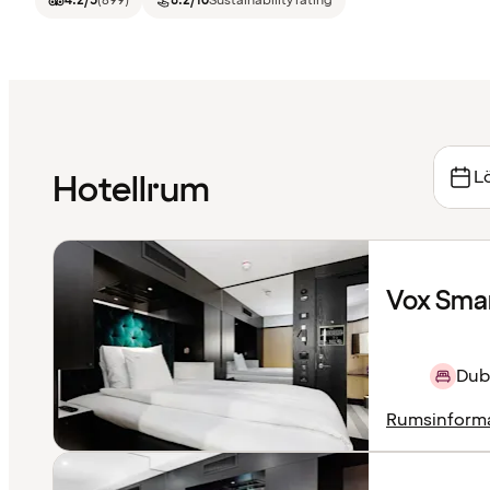
4.2
/5
(
899
)
8.2
/10
Sustainability rating
Lö
Hotellrum
Vox Sma
Dub
Rumsinform