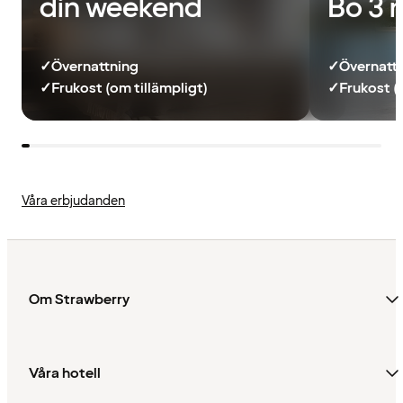
din weekend
Bo 3 
✓
Övernattning
✓
Övernatt
✓
Frukost (om tillämpligt)
✓
Frukost (
Våra erbjudanden
Om Strawberry
Våra hotell