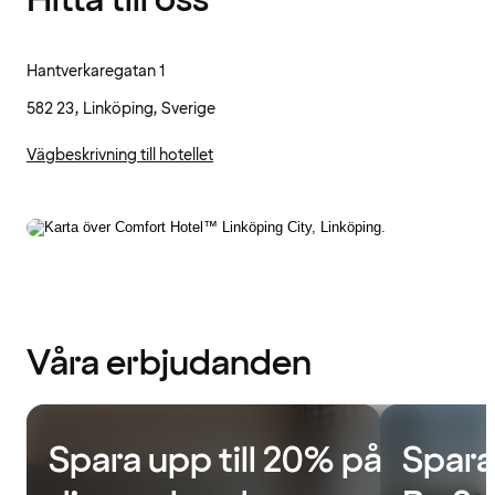
Hitta till oss
Hantverkaregatan 1
582 23, Linköping, Sverige
Vägbeskrivning till hotellet
Våra erbjudanden
Spara upp till 20% på
Spara