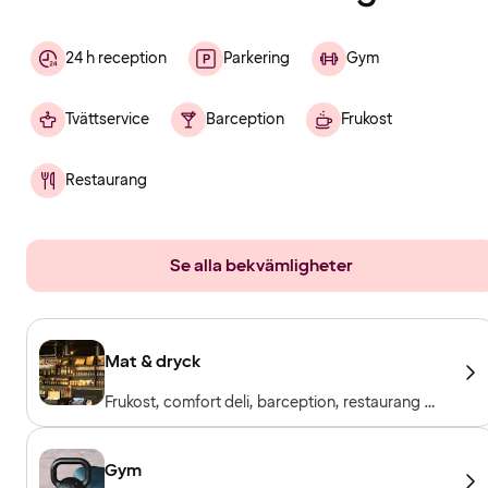
24 h reception
Parkering
Gym
Tvättservice
Barception
Frukost
Restaurang
Se alla bekvämligheter
Mat & dryck
Frukost, comfort deli, barception, restaurang &
bar
Gym