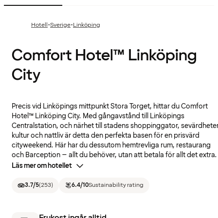
·
·
Hotell
Sverige
Linköping
Comfort Hotel™ Linköping
City
Precis vid Linköpings mittpunkt Stora Torget, hittar du Comfort
Hotel™ Linköping City. Med gångavstånd till Linköpings
Centralstation, och närhet till stadens shoppinggator, sevärdheter
kultur och nattliv är detta den perfekta basen för en prisvärd
cityweekend. Här har du dessutom hemtrevliga rum, restaurang
och Barception – allt du behöver, utan att betala för allt det extra.
Läs mer om hotellet
3.7
/5
(
253
)
6.4
/10
Sustainability rating
Frukost ingår alltid