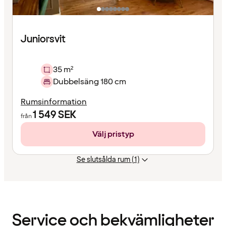
Juniorsvit
35 m²
Dubbelsäng 180 cm
Rumsinformation
1 549
SEK
från
Välj pristyp
Se slutsålda rum (1)
Innehållet
har
laddats
Service och bekvämligheter