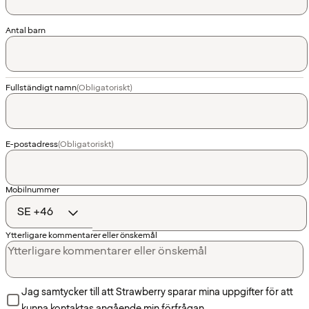
Antal barn
Fullständigt namn
(Obligatoriskt)
E-postadress
(Obligatoriskt)
Landskod
Mobilnummer
Ytterligare kommentarer eller önskemål
Jag samtycker till att Strawberry sparar mina uppgifter för att
kunna kontaktas angående min förfrågan.