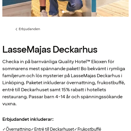
Erbjudanden
Föregående
sida:
LasseMajas Deckarhus
Checka in på barnvänliga Quality Hotel™ Ekoxen för
sommarens mest spännande paket! Bo bekvämt i rymliga
familjerum och lös mysterier på LasseMajas Deckarhus i
Linköping. Paketet inkluderar övernattning, frukostbuffé,
entré till Deckarhuset samt 15% rabatt i hotellets
restaurang. Passar barn 4-14 år och spänningssökande
vuxna.
Erbjudandet inkluderar:
✓
Övernattning
✓
Entré till Deckarhuset
✓
Frukostbuffé