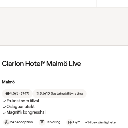
Clarion Hotel® Malmö Live
Malmö
4.5/5
(
3747
)
8.6/10
Sustainability rating
Frukost som tillval
Oslagbar utsikt
Magnifik kongresshall
24 h reception
Parkering
Gym
+14 bekvämligheter