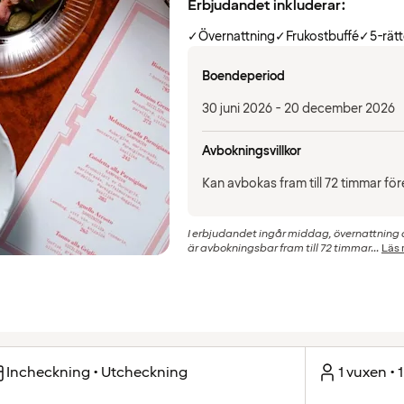
Erbjudandet inkluderar:
✓
Övernattning
✓
Frukostbuffé
✓
5-rät
Boendeperiod
30 juni 2026 - 20 december 2026
Avbokningsvillkor
Kan avbokas fram till 72 timmar fö
I erbjudandet ingår middag, övernattning o
är avbokningsbar fram till 72 timmar...
Läs
Incheckning • Utcheckning
1 vuxen • 