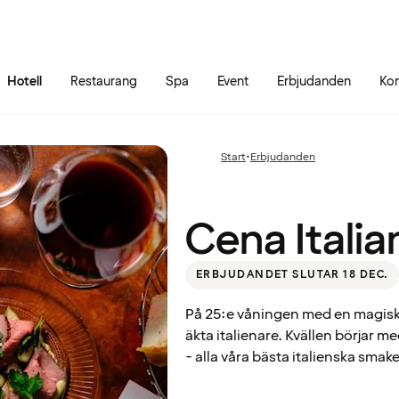
Gå till sidans innehåll
Gå till sidans huvudmeny
Hotell
Restaurang
Spa
Event
Erbjudanden
Kon
Cena
Start
•
Erbjudanden
Föregående
Italiana
sida:
Cena Italia
ERBJUDANDET SLUTAR 18 DEC.
På 25:e våningen med en magisk
äkta italienare. Kvällen börjar m
- alla våra bästa italienska smake