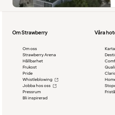
Om Strawberry
Våra hot
Om oss
Karta
Strawberry Arena
Desti
Hållbarhet
Comf
Frukost
Quali
Pride
Clari
Whistleblowing
Home
Jobba hos oss
Stop
Pressrum
Frist
Bli inspirerad