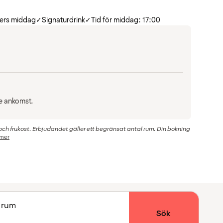
ters middag
✓
Signaturdrink
✓
Tid för middag: 17:00
re ankomst.
ch frukost. Erbjudandet gäller ett begränsat antal rum. Din bokning
 mer
1 rum
Sök