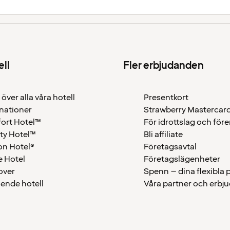
ell
Fler erbjudanden
 över alla våra hotell
Presentkort
nationer
Strawberry Mastercar
ort Hotel™
För idrottslag och för
ty Hotel™
Bli affiliate
on Hotel®
Företagsavtal
 Hotel
Företagslägenheter
over
Spenn – dina flexibla
ående hotell
Våra partner och erbj