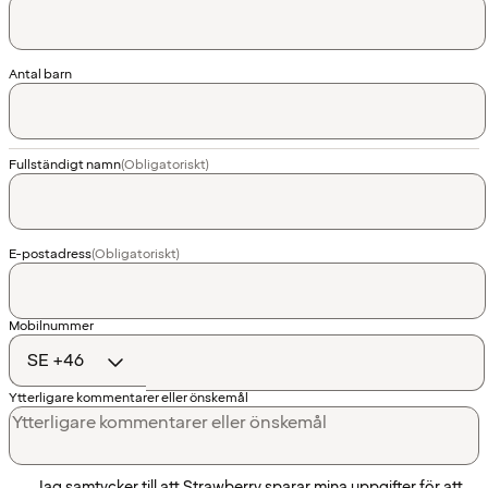
Antal barn
Fullständigt namn
(Obligatoriskt)
E-postadress
(Obligatoriskt)
Landskod
Mobilnummer
Ytterligare kommentarer eller önskemål
Jag samtycker till att Strawberry sparar mina uppgifter för att