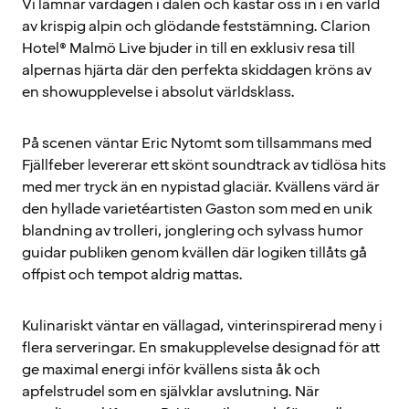
Vi lämnar vardagen i dalen och kastar oss in i en värld
av krispig alpin och glödande feststämning. Clarion
Hotel® Malmö Live bjuder in till en exklusiv resa till
alpernas hjärta där den perfekta skiddagen kröns av
en showupplevelse i absolut världsklass.
På scenen väntar Eric Nytomt som tillsammans med
Fjällfeber levererar ett skönt soundtrack av tidlösa hits
med mer tryck än en nypistad glaciär. Kvällens värd är
den hyllade varietéartisten Gaston som med en unik
blandning av trolleri, jonglering och sylvass humor
guidar publiken genom kvällen där logiken tillåts gå
offpist och tempot aldrig mattas.
Kulinariskt väntar en vällagad, vinterinspirerad meny i
flera serveringar. En smakupplevelse designad för att
ge maximal energi inför kvällens sista åk och
apfelstrudel som en självklar avslutning. När