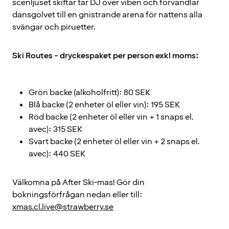
scenljuset skiftar tar DJ över viben och förvandlar
dansgolvet till en gnistrande arena för nattens alla
svängar och piruetter.
Ski Routes - dryckespaket per person exkl moms:
Grön backe (alkoholfritt): 80 SEK
Blå backe (2 enheter öl eller vin): 195 SEK
Röd backe (2 enheter öl eller vin + 1 snaps el.
avec): 315 SEK
Svart backe (2 enheter öl eller vin + 2 snaps el.
avec): 440 SEK
Välkomna på After Ski-mas! Gör din
bokningsförfrågan nedan eller till:
xmas.cl.live@strawberry.se