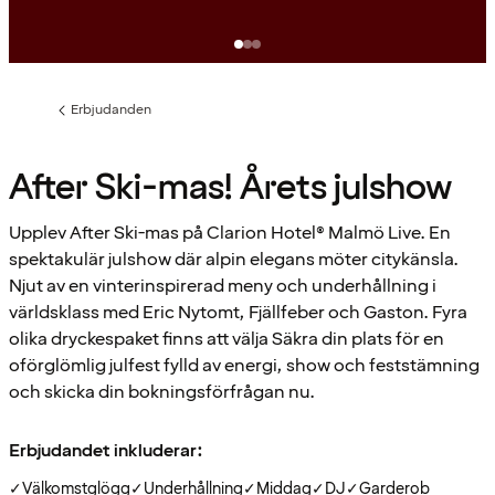
Erbjudanden
Föregående
sida:
After Ski-mas! Årets julshow
Upplev After Ski-mas på Clarion Hotel® Malmö Live. En
spektakulär julshow där alpin elegans möter citykänsla.
Njut av en vinterinspirerad meny och underhållning i
världsklass med Eric Nytomt, Fjällfeber och Gaston. Fyra
olika dryckespaket finns att välja Säkra din plats för en
oförglömlig julfest fylld av energi, show och feststämning
och skicka din bokningsförfrågan nu.
Erbjudandet inkluderar:
✓
Välkomstglögg
✓
Underhållning
✓
Middag
✓
DJ
✓
Garderob