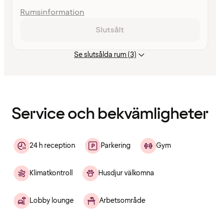
Rumsinformation
Slutsålt
Se slutsålda rum (3)
Innehållet
har
laddats
Service och bekvämligheter
24 h reception
Parkering
Gym
Klimatkontroll
Husdjur välkomna
Lobby lounge
Arbetsområde