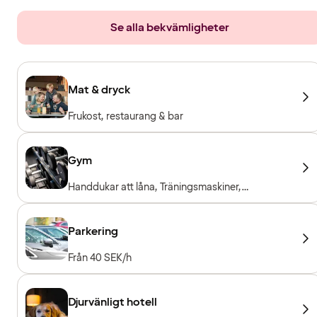
Se alla bekvämligheter
Mat & dryck
Frukost, restaurang & bar
Gym
Handdukar att låna, Träningsmaskiner,
Konditionsmaskiner, Fria vikter, Entré ingår för
hotellgäster
Parkering
Från 40 SEK/h
Djurvänligt hotell