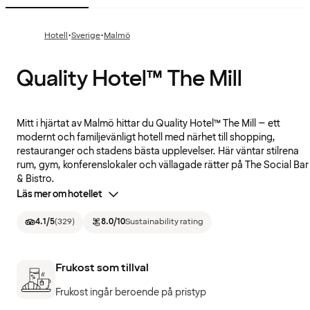
·
·
Hotell
Sverige
Malmö
Quality Hotel™ The Mill
Mitt i hjärtat av Malmö hittar du Quality Hotel™ The Mill – ett
modernt och familjevänligt hotell med närhet till shopping,
restauranger och stadens bästa upplevelser. Här väntar stilrena
rum, gym, konferenslokaler och vällagade rätter på The Social Bar
& Bistro.
Läs mer om hotellet
4.1
/5
(
329
)
8.0
/10
Sustainability rating
Frukost som tillval
Frukost ingår beroende på pristyp