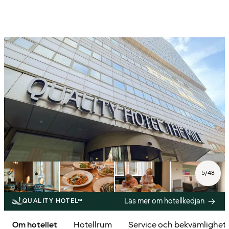
5
/
48
Läs mer om hotellkedjan
QUALITY HOTEL™
Om hotellet
Hotellrum
Service och bekvämlighet