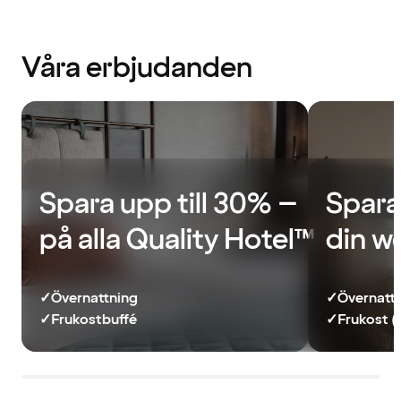
Våra erbjudanden
Spara upp till 30% –
Spara
på alla Quality Hotel™
din w
✓
Övernattning
✓
Övernatt
✓
Frukostbuffé
✓
Frukost (