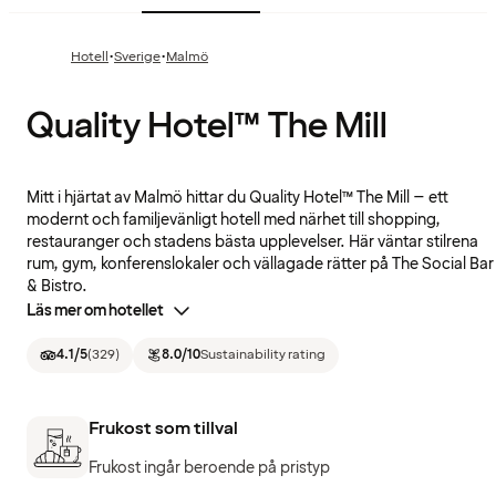
·
·
Hotell
Sverige
Malmö
Quality Hotel™ The Mill
Mitt i hjärtat av Malmö hittar du Quality Hotel™ The Mill – ett
modernt och familjevänligt hotell med närhet till shopping,
restauranger och stadens bästa upplevelser. Här väntar stilrena
rum, gym, konferenslokaler och vällagade rätter på The Social Bar
& Bistro.
Läs mer om hotellet
4.1
/5
(
329
)
8.0
/10
Sustainability rating
Frukost som tillval
Frukost ingår beroende på pristyp