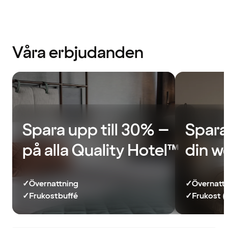
Våra erbjudanden
Spara upp till 30% –
Spara
på alla Quality Hotel™
din w
✓
Övernattning
✓
Övernatt
✓
Frukostbuffé
✓
Frukost (