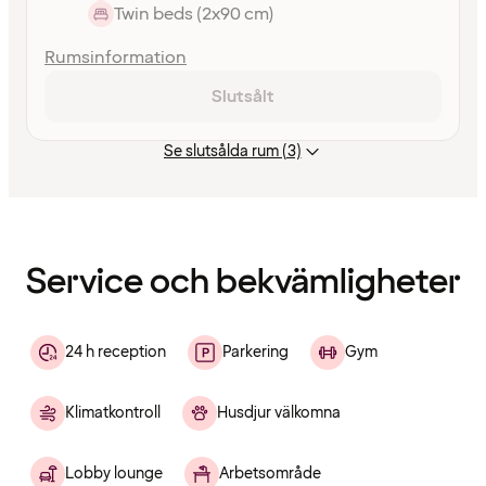
Twin beds (2x90 cm)
Rumsinformation
Slutsålt
Se slutsålda rum (3)
Innehållet
har
laddats
Service och bekvämligheter
24 h reception
Parkering
Gym
Klimatkontroll
Husdjur välkomna
Lobby lounge
Arbetsområde