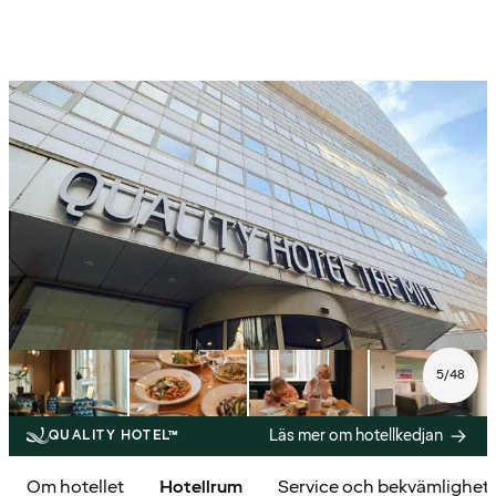
5
/
48
Läs mer om hotellkedjan
QUALITY HOTEL™
Om hotellet
Hotellrum
Service och bekvämlighet