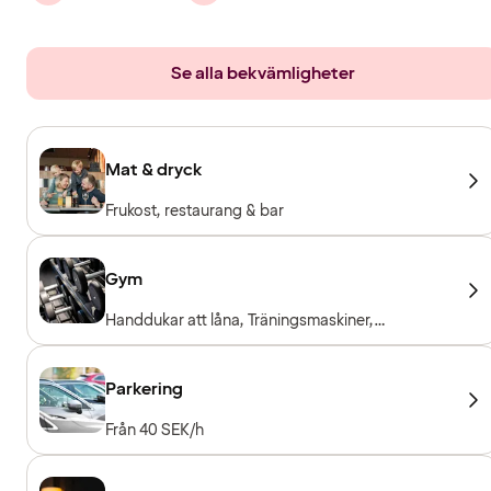
Se alla bekvämligheter
Mat & dryck
Frukost, restaurang & bar
Gym
Handdukar att låna, Träningsmaskiner,
Konditionsmaskiner, Fria vikter, Entré ingår för
hotellgäster
Parkering
Från 40 SEK/h