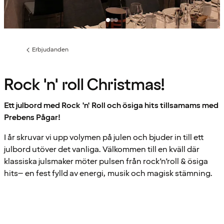
Erbjudanden
Föregående
sida:
Rock 'n' roll Christmas!
Ett julbord med Rock 'n' Roll och ösiga hits tillsamams med
Prebens Pågar!
I år skruvar vi upp volymen på julen och bjuder in till ett
julbord utöver det vanliga. Välkommen till en kväll där
klassiska julsmaker möter pulsen från rock’n’roll & ösiga
hits– en fest fylld av energi, musik och magisk stämning.