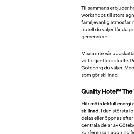
Tillsammans erbjuder hot
workshops till storslagn
familjevänlig atmosfär 
hotell du väljer får du 
gemenskap.
Missa inte vår uppskat
välförtjänt kopp kaffe. P
Göteborg du väljer. Med 
som gör skillnad.
Quality Hotel™ The
Här möts lekfull energi
skillnad
. I den största
delas eller öppnas efter
centrala delar av Göte
konferensanläggning fin