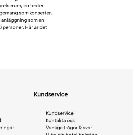
tyrelserum, en teater
rangemang som konserter,
ik anläggning som en
0 personer. Här är det
Kundservice
Kundservice
d
Kontakta oss
eningar
Vanliga frågor & svar
Hitta din hotellbokning