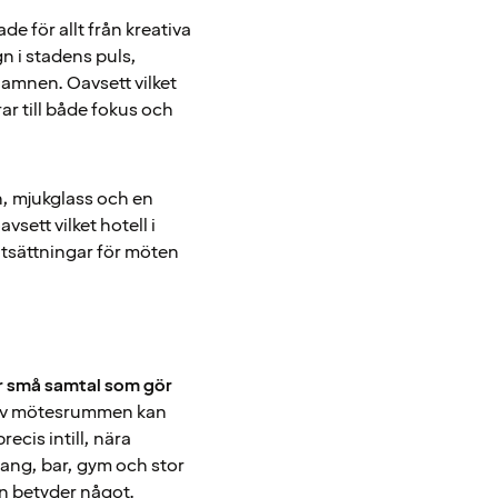
e för allt från kreativa
n i stadens puls,
amnen. Oavsett vilket
ar till både fokus och
n, mjukglass och en
vsett vilket hotell i
rutsättningar för möten
er små samtal som gör
a av mötesrummen kan
ecis intill, nära
ang, bar, gym och stor
en betyder något.