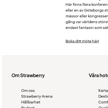
Här finns flera konferens
eller en av Göteborgs s
mässor eller kongresser
gång var världens störs
endast fantasin som sät
Boka ditt möte här!
Om Strawberry
Våra hot
Om oss
Karta
Strawberry Arena
Desti
Hållbarhet
Comf
Frukost
Quali