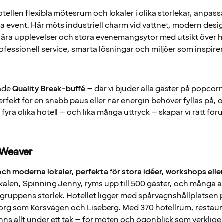
ellen flexibla mötesrum och lokaler i olika storlekar, anpassad
a event. Här möts industriell charm vid vattnet, modern desig
nära upplevelser och stora evenemangsytor med utsikt över h
professionell service, smarta lösningar och miljöer som inspirer
tade
Quality Break-buffé
– där vi bjuder alla gäster på popcor
erfekt för en snabb paus eller när energin behöver fyllas på, oa
fyra olika hotell – och lika många uttryck – skapar vi rätt fö
 Weaver
 och moderna lokaler, perfekta för stora idéer, workshops ell
 lokalen, Spinning Jenny, ryms upp till 500 gäster, och mång
 gruppens storlek. Hotellet ligger med spårvagnshållplatsen pr
borg som Korsvägen och Liseberg. Med 370 hotellrum, restaur
ns allt under ett tak – för möten och ögonblick som verklig