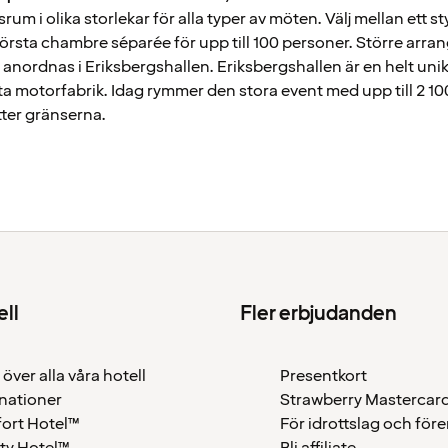
rum i olika storlekar för alla typer av möten. Välj mellan ett s
törsta chambre séparée för upp till 100 personer. Större ar
 anordnas i Eriksbergshallen. Eriksbergshallen är en helt un
ta motorfabrik. Idag rymmer den stora event med upp till 2 10
ter gränserna.
ell
Fler erbjudanden
 över alla våra hotell
Presentkort
nationer
Strawberry Mastercar
ort Hotel™
För idrottslag och för
ty Hotel™
Bli affiliate