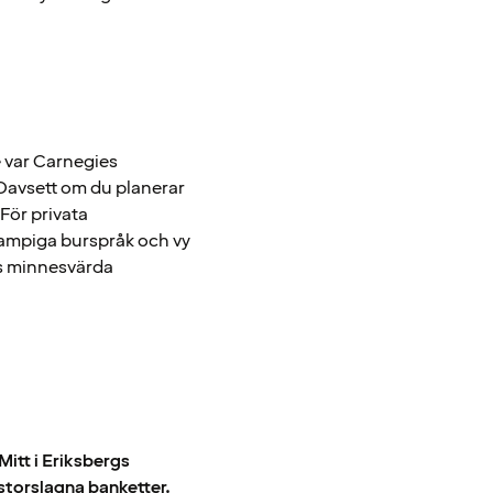
e var Carnegies
 Oavsett om du planerar
 För privata
ampiga burspråk och vy
as minnesvärda
itt i Eriksbergs
 storslagna banketter.