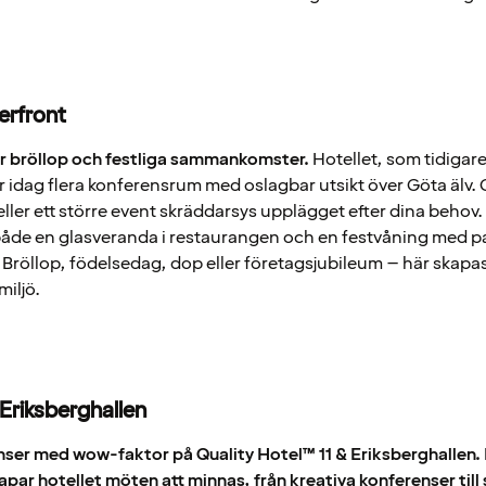
erfront
ör bröllop och festliga sammankomster.
Hotellet, som tidigar
r idag flera konferensrum med oslagbar utsikt över Göta älv.
eller ett större event skräddarsys upplägget efter dina behov.
de en glasveranda i restaurangen och en festvåning med p
 Bröllop, födelsedag, dop eller företagsjubileum – här skap
miljö.
 Eriksberghallen
ser med wow-faktor på Quality Hotel™ 11 & Eriksberghallen. M
par hotellet möten att minnas, från kreativa konferenser till