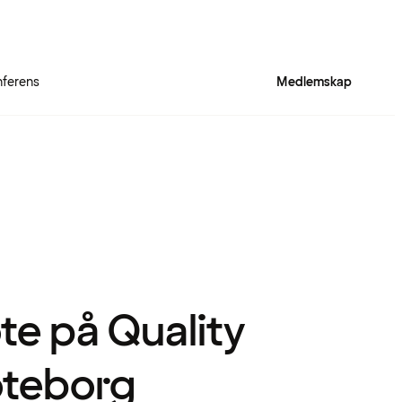
ferens
Medlemskap
öte på Quality
öteborg