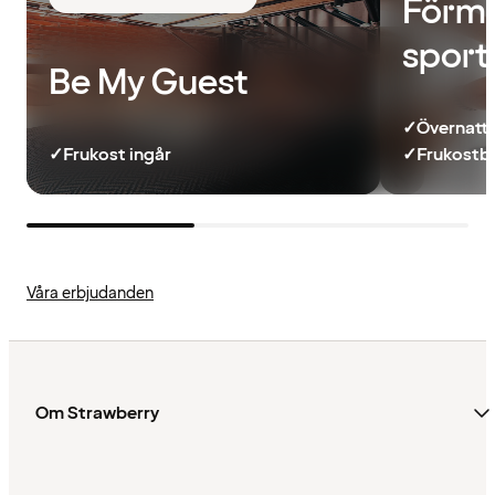
Förmå
sport
Be My Guest
✓
Övernatt
✓
Frukost ingår
✓
Frukostb
Våra erbjudanden
Om Strawberry