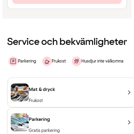
Innehållet
har
laddats
Service och bekvämligheter
Parkering
Frukost
Husdjur inte välkomna
Mat & dryck
Frukost
Parkering
Gratis parkering