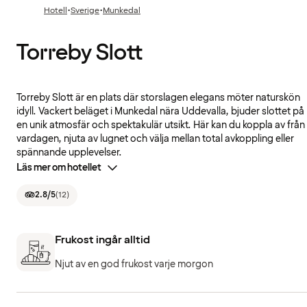
·
·
Hotell
Sverige
Munkedal
Torreby Slott
Torreby Slott är en plats där storslagen elegans möter naturskön
idyll. Vackert beläget i Munkedal nära Uddevalla, bjuder slottet på
en unik atmosfär och spektakulär utsikt. Här kan du koppla av från
vardagen, njuta av lugnet och välja mellan total avkoppling eller
spännande upplevelser.
Läs mer om hotellet
2.8
/5
(
12
)
Frukost ingår alltid
Njut av en god frukost varje morgon