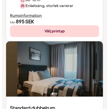
Enkelsäng, storlek varierar
Rumsinformation
895
SEK
från
Välj pristyp
Standard dubbelrum