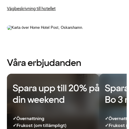
Vägbeskrivning till hotellet
Våra erbjudanden
Spara upp till 20% på
Spara
din weekend
Bo 3 
✓
Övernattning
✓
Övernatt
✓
Frukost (om tillämpligt)
✓
Frukost (