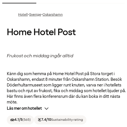
·
·
Hotell
Sverige
Oskarshamn
Home Hotel Post
Frukost och middag ingår alltid
Känn dig som hemma på Home Hotel Post på Stora torget i
Oskarshamn, endast 8 minuter från Oskarshamn Station. Besök
Döderhultarmuseet som ligger runt knuten, varva ner i hotellets
bastu och njut av frukost, fika och middag som hotellet bjuder på.
Här finns även flera konferensrum där du kan boka in ditt nästa
möte.
Läs mer om hotellet
4.1
/5
(
565
)
7.4
/10
Sustainability rating