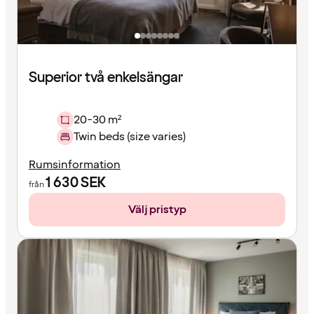
Superior två enkelsängar
20-30 m²
Twin beds (size varies)
Rumsinformation
1 630
SEK
från
Välj pristyp