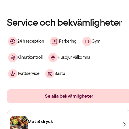
Innehållet
har
laddats
Service och bekvämligheter
24 h reception
Parkering
Gym
Klimatkontroll
Husdjur välkomna
Tvättservice
Bastu
Se alla bekvämligheter
Mat & dryck