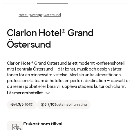
·
·
Hotell
Sverige
Östersund
Clarion Hotel® Grand
Östersund
Clarion Hotel® Grand Östersund är ett modernt konferenshotell
mitt i centrala Östersund – där konst, musik och design sätter
tonen för en minnesvärd vistelse. Med sin unika atmosfär och
professionella team är hotellet en perfekt destination – oavsett 
du reser i jobbet eller bara vill uppleva stadens kultur och charm.
Läs mer om hotellet
4.3
/5
(
1045
)
8.7
/10
Sustainability rating
Frukost som tillval