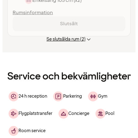
Enkelsäng 105 cm (x2)
Rumsinformation
Slutsålt
Se slutsålda rum (2)
Innehållet
har
laddats
Service och bekvämligheter
24 h reception
Parkering
Gym
Flygplatstransfer
Concierge
Pool
Room service