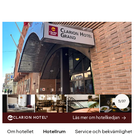
5
/
37
Läs mer om hotellkedjan
CLARION HOTEL®
Om hotellet
Hotellrum
Service och bekvämlighet