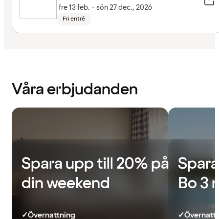
fre 13 feb. - sön 27 dec., 2026
Fri entré
Våra erbjudanden
Spara upp till 20% på
Spara
din weekend
Bo 3 
✓
Övernattning
✓
Övernatt