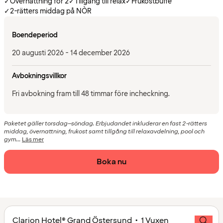
✓
Övernattning för 2
✓
Tillgång till relax
✓
Frukostbuffé
✓
2-rätters middag på NÒR
Boendeperiod
20 augusti 2026 - 14 december 2026
Avbokningsvillkor
Fri avbokning fram till 48 timmar före incheckning.
Paketet gäller torsdag–söndag. Erbjudandet inkluderar en fast 2-rätters
middag, övernattning, frukost samt tillgång till relaxavdelning, pool och
gym...
Läs mer
Boka nu
Clarion Hotel® Grand Östersund • 1 Vuxen