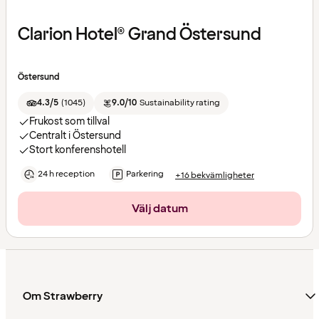
Clarion Hotel® Grand Östersund
Östersund
4.3/5
(
1045
)
9.0/10
Sustainability rating
Frukost som tillval
Centralt i Östersund
Stort konferenshotell
24 h reception
Parkering
+16 bekvämligheter
Välj datum
Om Strawberry