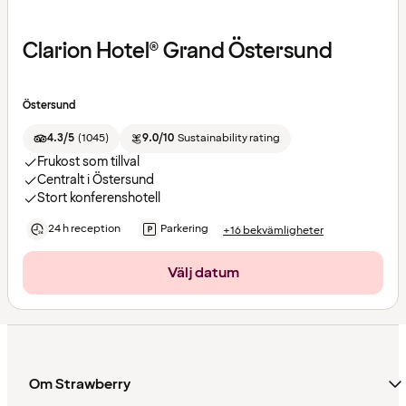
Clarion Hotel® Grand Östersund
Östersund
4.3/5
(
1045
)
9.0/10
Sustainability rating
Frukost som tillval
Centralt i Östersund
Stort konferenshotell
24 h reception
Parkering
+16 bekvämligheter
Välj datum
Om Strawberry