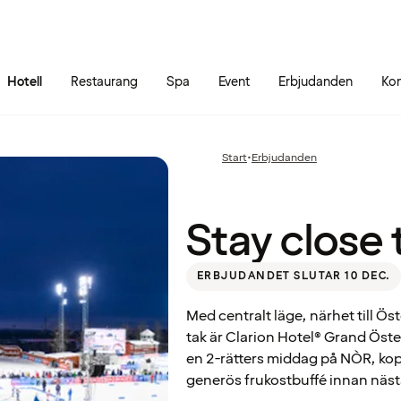
Gå till sidans innehåll
Gå till sidans huvudmeny
Hotell
Restaurang
Spa
Event
Erbjudanden
Kon
Stay
close
Start
•
Erbjudanden
Föregående
to the
sida:
action
Stay close 
ERBJUDANDET SLUTAR 10 DEC.
Med centralt läge, närhet till 
tak är Clarion Hotel® Grand Öste
en 2-rätters middag på NÒR, kopp
generös frukostbuffé innan nästa