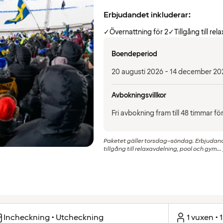
Erbjudandet inkluderar:
✓
Övernattning för 2
✓
Tillgång till rela
Boendeperiod
20 augusti 2026 - 14 december 20
Avbokningsvillkor
Fri avbokning fram till 48 timmar f
Paketet gäller torsdag–söndag. Erbjudande
tillgång till relaxavdelning, pool och gym...
Incheckning • Utcheckning
1 vuxen • 