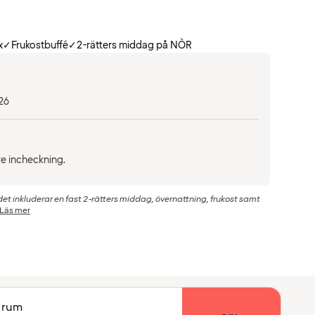
x
✓
Frukostbuffé
✓
2-rätters middag på NÒR
26
öre incheckning.
t inkluderar en fast 2-rätters middag, övernattning, frukost samt
Läs mer
1 rum