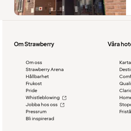
Om Strawberry
Våra hot
Om oss
Karta
Strawberry Arena
Desti
Hållbarhet
Comf
Frukost
Quali
Pride
Clari
Whistleblowing
Home
Jobba hos oss
Stop
Pressrum
Frist
Bli inspirerad