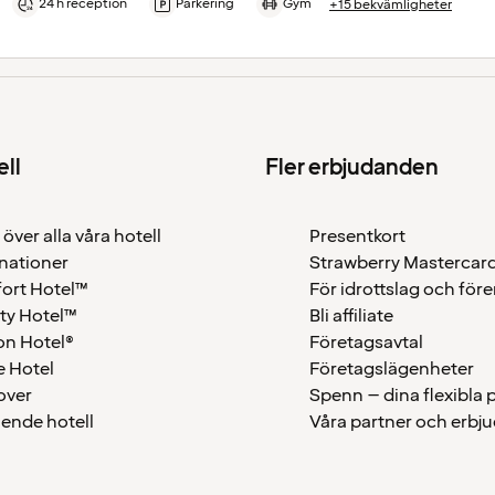
24 h reception
Parkering
Gym
+15 bekvämligheter
ell
Fler erbjudanden
 över alla våra hotell
Presentkort
nationer
Strawberry Mastercar
ort Hotel™
För idrottslag och för
ty Hotel™
Bli affiliate
on Hotel®
Företagsavtal
 Hotel
Företagslägenheter
over
Spenn – dina flexibla
ående hotell
Våra partner och erbj