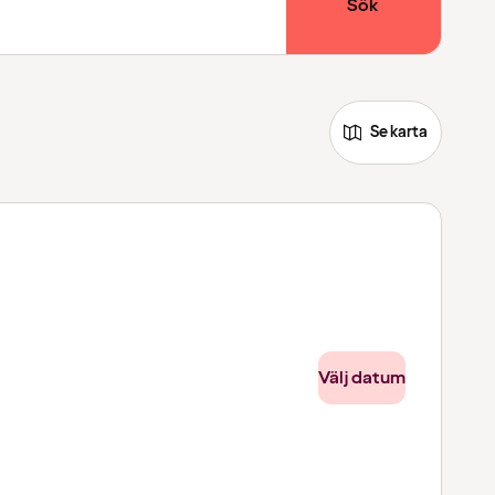
Sök
Se karta
Välj datum