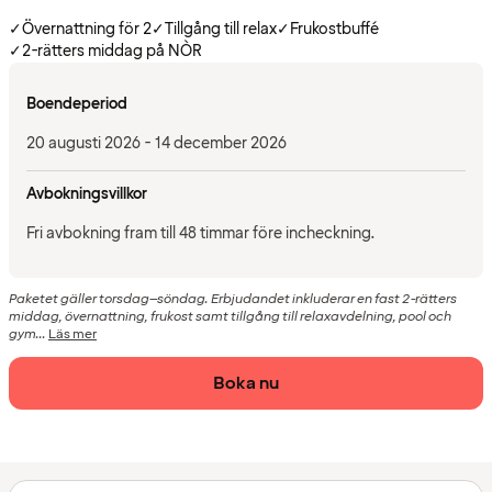
✓
Övernattning för 2
✓
Tillgång till relax
✓
Frukostbuffé
✓
2-rätters middag på NÒR
Boendeperiod
20 augusti 2026 - 14 december 2026
Avbokningsvillkor
Fri avbokning fram till 48 timmar före incheckning.
Paketet gäller torsdag–söndag. Erbjudandet inkluderar en fast 2-rätters
middag, övernattning, frukost samt tillgång till relaxavdelning, pool och
gym...
Läs mer
Boka nu