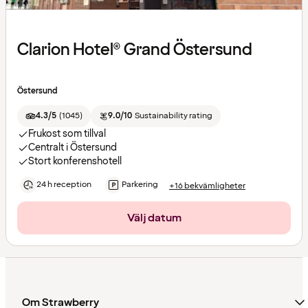
Clarion Hotel® Grand Östersund
Östersund
4.3/5
(
1045
)
9.0/10
Sustainability rating
Frukost som tillval
Centralt i Östersund
Stort konferenshotell
24 h reception
Parkering
+16 bekvämligheter
Välj datum
Om Strawberry