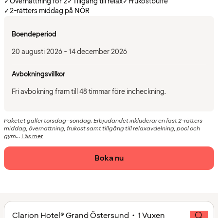
✓
Övernattning för 2
✓
Tillgång till relax
✓
Frukostbuffé
✓
2-rätters middag på NÒR
Boendeperiod
20 augusti 2026 - 14 december 2026
Avbokningsvillkor
Fri avbokning fram till 48 timmar före incheckning.
Paketet gäller torsdag–söndag. Erbjudandet inkluderar en fast 2-rätters
middag, övernattning, frukost samt tillgång till relaxavdelning, pool och
gym...
Läs mer
Boka nu
Clarion Hotel® Grand Östersund • 1 Vuxen