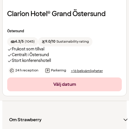
Clarion Hotel® Grand Östersund
Östersund
4.3/5
(
1045
)
9.0/10
Sustainability rating
Frukost som tillval
Centralt i Östersund
Stort konferenshotell
24 h reception
Parkering
+16 bekvämligheter
Välj datum
Om Strawberry