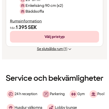
Enkelsäng 90 cm (x2)
Bäddsoffa
Rumsinformation
1 395
SEK
från
Välj pristyp
Se slutsålda rum (1)
Innehållet
har
laddats
Service och bekvämligheter
24 h reception
Parkering
Gym
Pool
Husdjur välkomna
Lobby lounge