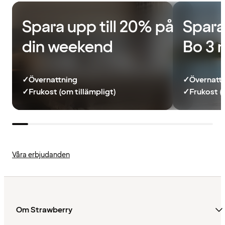
Spara upp till 20% på
Spara
din weekend
Bo 3 
✓
Övernattning
✓
Övernatt
✓
Frukost (om tillämpligt)
✓
Frukost (
Våra erbjudanden
Om Strawberry