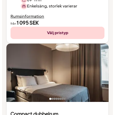
Enkelsäng, storlek varierar
Rumsinformation
1 095
SEK
från
Välj pristyp
Compact dubbelrum