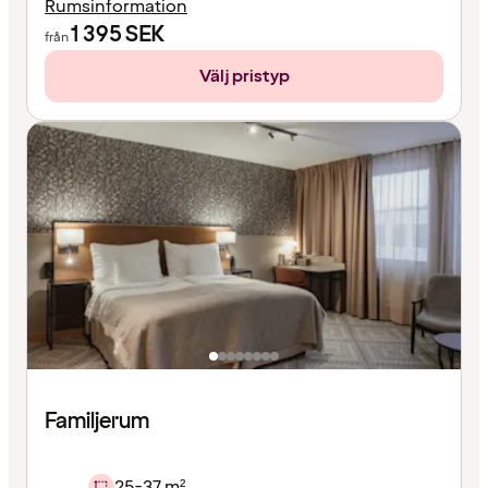
Rumsinformation
1 395
SEK
från
Välj pristyp
Familjerum
25-37 m²