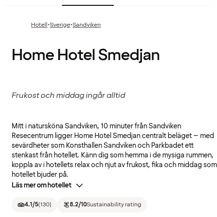
·
·
Hotell
Sverige
Sandviken
Home Hotel Smedjan
Frukost och middag ingår alltid
Mitt i natursköna Sandviken, 10 minuter från Sandviken
Resecentrum ligger Home Hotel Smedjan centralt beläget – med
sevärdheter som Konsthallen Sandviken och Parkbadet ett
stenkast från hotellet. Känn dig som hemma i de mysiga rummen,
koppla av i hotellets relax och njut av frukost, fika och middag som
hotellet bjuder på.
Läs mer om hotellet
4.1
/5
(
130
)
8.2
/10
Sustainability rating