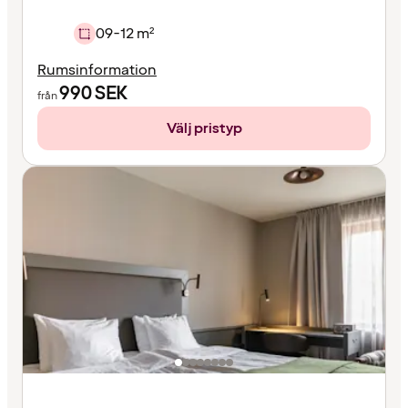
09-12 m²
Rumsinformation
990
SEK
från
Välj pristyp