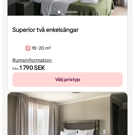
Superior två enkelsängar
18-20 m²
Rumsinformation
1 790
SEK
från
Välj pristyp