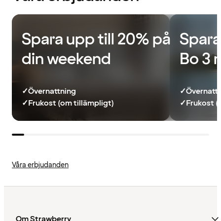
Spara upp till 20% på
Spara
din weekend
Bo 3 
✓
Övernattning
✓
Övernatt
✓
Frukost (om tillämpligt)
✓
Frukost (
Våra erbjudanden
Om Strawberry