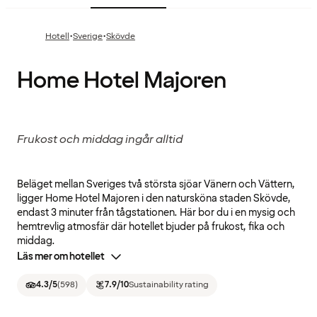
·
·
Hotell
Sverige
Skövde
Home Hotel Majoren
Frukost och middag ingår alltid
Beläget mellan Sveriges två största sjöar Vänern och Vättern,
ligger Home Hotel Majoren i den natursköna staden Skövde,
endast 3 minuter från tågstationen. Här bor du i en mysig och
hemtrevlig atmosfär där hotellet bjuder på frukost, fika och
middag.
Läs mer om hotellet
4.3
/5
(
598
)
7.9
/10
Sustainability rating