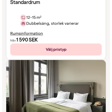
Standardrum
12-15 m²
Dubbelsäng, storlek varierar
Rumsinformation
1 590
SEK
från
Välj pristyp