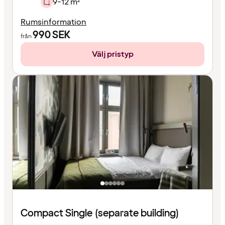
9-12 m²
Rumsinformation
990
SEK
från
Välj pristyp
Compact Single (separate building)