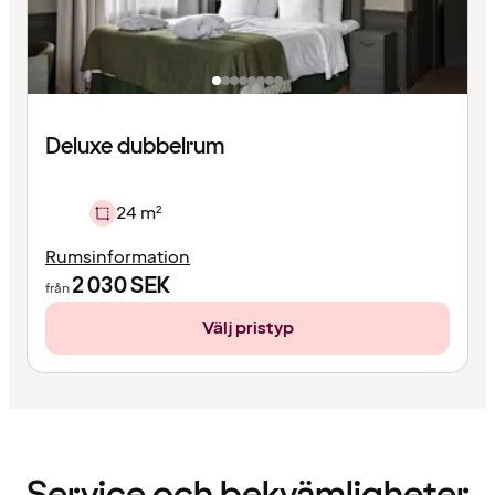
Deluxe dubbelrum
24 m²
Rumsinformation
2 030
SEK
från
Välj pristyp
Innehållet
har
laddats