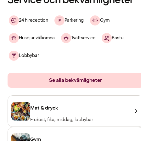
Service och bekvämligheter
24 h reception
Parkering
Gym
Husdjur välkomna
Tvättservice
Bastu
Lobbybar
Se alla bekvämligheter
Mat & dryck
Frukost, fika, middag, lobbybar
Gym