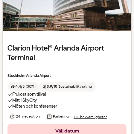
Clarion Hotel® Arlanda Airport
Terminal
Stockholm Arlanda Airport
4.4/5
(
3071
)
8.9/10
Sustainability rating
Frukost som tillval
Mitt i SkyCity
Möten och konferenser
24 h reception
Parkering
+18 bekvämligheter
Välj datum