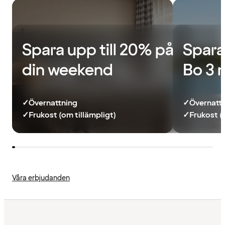
Spara upp till 20% på
Spara
din weekend
Bo 3 
✓
Övernattning
✓
Övernatt
✓
Frukost (om tillämpligt)
✓
Frukost (
Våra erbjudanden