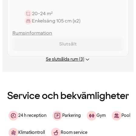
20-24 m²
Enkelsäng 105 cm (x2)
Rumsinformation
Slutsålt
Se slutsålda rum (3)
Innehållet
har
laddats
Service och bekvämligheter
24 h reception
Parkering
Gym
Pool
Klimatkontroll
Room service