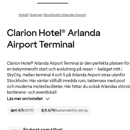
·
·
Hotell
Sverige
Stockholm Arlanda Airport
Clarion Hotel® Arlanda
Airport Terminal
Clarion Hotel® Arlanda Airport Terminal är den perfekta platsen för
en bekymmersfri start och avslutning på resan – beläget mitt i
SkyCity, mellan terminal 4 och 5 på Arlanda Airport strax utanför
Stockholm. Här väntar stilfullt inredda rum, takterrass med pool
och moderna mötesfaciliteter. Här hittar du också Arlandas störst
konferens- och eventlokal!
Läs mer om hotellet
4.4
/5
(
3073
)
8.6
/10
Sustainability rating
Frukost som tillval