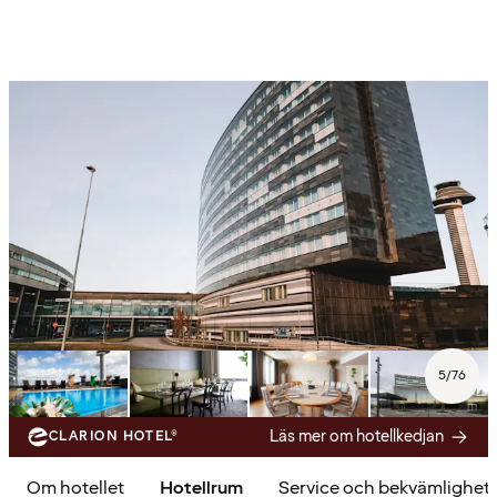
5
/
76
Läs mer om hotellkedjan
CLARION HOTEL®
Om hotellet
Hotellrum
Service och bekvämlighet