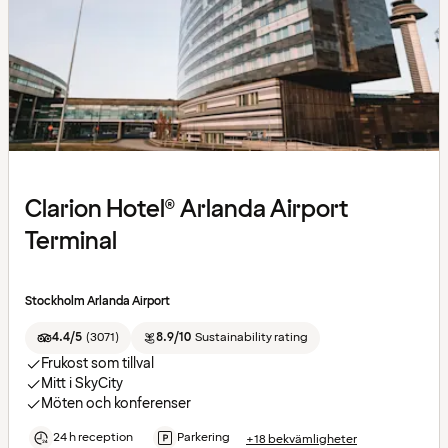
Clarion Hotel® Arlanda Airport
Terminal
Stockholm Arlanda Airport
4.4/5
(
3071
)
8.9/10
Sustainability rating
Frukost som tillval
Mitt i SkyCity
Möten och konferenser
24 h reception
Parkering
+18 bekvämligheter