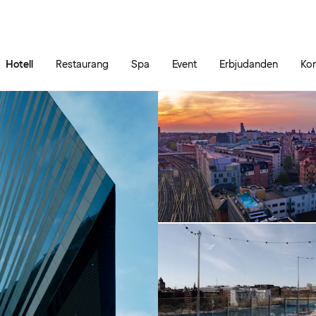
Gå till sidans innehåll
Gå till sidans huvudmeny
Hotell
Restaurang
Spa
Event
Erbjudanden
Kon