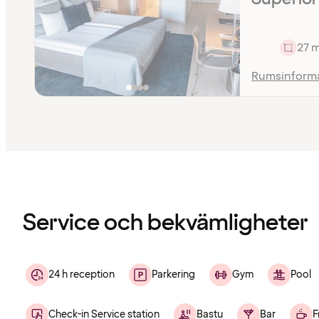
27 
Rumsinform
Innehållet
har
laddats
Service och bekvämligheter
24 h reception
Parkering
Gym
Pool
Check-in Service station
Bastu
Bar
F