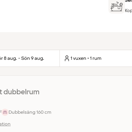
Sel
Kop
r 8 aug. - Sön 9 aug.
1 vuxen • 1 rum
 dubbelrum
²
Dubbelsäng 160 cm
ation