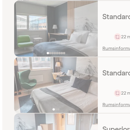
Standar
22 
Rumsinform
Standard
22 
Rumsinform
Superio