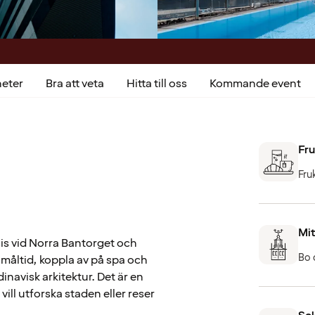
heter
Bra att veta
Hitta till oss
Kommande event
Fru
Fru
Mit
cis vid Norra Bantorget och
Bo 
 måltid, koppla av på spa och
navisk arkitektur. Det är en
ll utforska staden eller reser