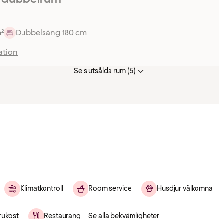
m²
Dubbelsäng 180 cm
ation
Se slutsålda rum (5)
Klimatkontroll
Room service
Husdjur välkomna
rukost
Restaurang
Se alla bekvämligheter