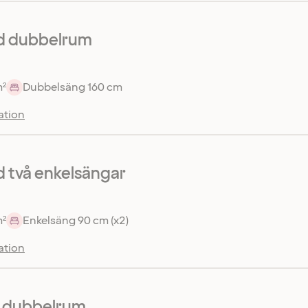
d dubbelrum
m²
Dubbelsäng 160 cm
ation
 två enkelsängar
m²
Enkelsäng 90 cm (x2)
ation
r dubbelrum