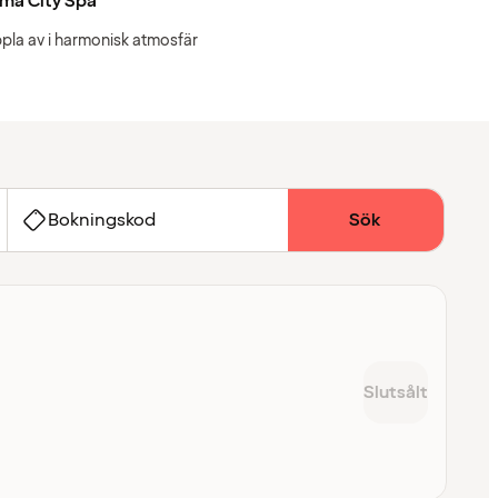
ma City Spa
pla av i harmonisk atmosfär
Bokningskod
Sök
Slutsålt