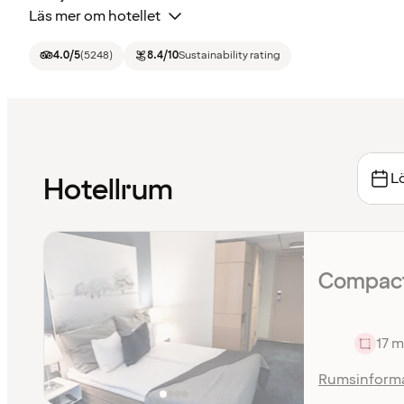
Läs mer om hotellet
4.0
/5
(
5248
)
8.4
/10
Sustainability rating
Lö
Hotellrum
Compact
17 m
Rumsinform