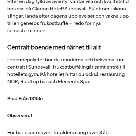
Efter en dag fylld av äventyr väntar vila och kvalitetstid
hos oss på Clarion Hotel®Sundsvall. Sjunk ner i sköna
sängar, landa efter dagens upplevelser och vakna upp
till en generös frukostbuffé – redo för nya
semesterminnen.
Centralt boende med närhet till allt
I boendepaketet bor du i moderna och bekväma rum
centralt i Sundsvall, frukostbuffé ingår samt entré till
hotellets gym. På hotellet hittar du också restaurang
NÒR, Rooftop bar och Elements Spa.
Pris: Från 1315kr
Observera!
För barn som sover i förälders säng (över 3 år)