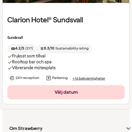
Clarion Hotel® Sundsvall
Sundsvall
4.2/5
(
217
)
8.3/10
Sustainability rating
Frukost som tillval
Rooftop bar och spa
Vibrerande mötesplats
24 h reception
Parkering
+16 bekvämligheter
Välj datum
Om Strawberry