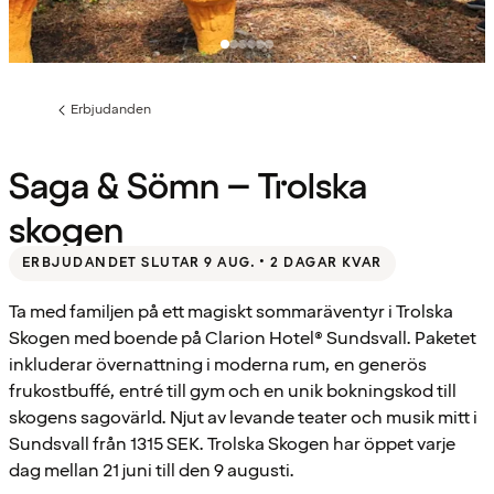
Erbjudanden
Föregående
sida:
Saga & Sömn – Trolska
skogen
ERBJUDANDET SLUTAR 9 AUG. • 2 DAGAR KVAR
Ta med familjen på ett magiskt sommaräventyr i Trolska
Skogen med boende på Clarion Hotel® Sundsvall. Paketet
inkluderar övernattning i moderna rum, en generös
frukostbuffé, entré till gym och en unik bokningskod till
skogens sagovärld. Njut av levande teater och musik mitt i
Sundsvall från 1315 SEK. Trolska Skogen har öppet varje
dag mellan 21 juni till den 9 augusti.