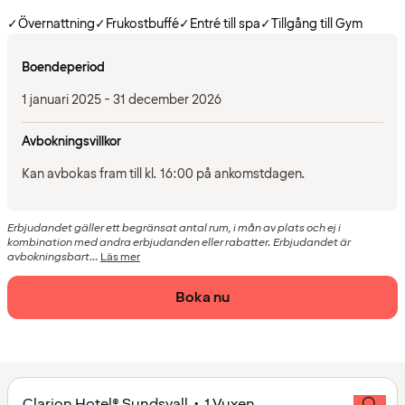
✓
Övernattning
✓
Frukostbuffé
✓
Entré till spa
✓
Tillgång till Gym
Boendeperiod
1 januari 2025 - 31 december 2026
Avbokningsvillkor
Kan avbokas fram till kl. 16:00 på ankomstdagen.
Erbjudandet gäller ett begränsat antal rum, i mån av plats och ej i
kombination med andra erbjudanden eller rabatter. Erbjudandet är
avbokningsbart...
Läs mer
Boka nu
Clarion Hotel® Sundsvall • 1 Vuxen