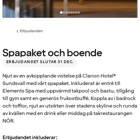
Erbjudanden
Föregående
sida:
Spapaket och boende
ERBJUDANDET SLUTAR 31 DEC.
Njut av en avkopplande vistelse på Clarion Hotel®
Sundsvall med vårt spapaket. Inkluderat är entré till
Elements Spa med uppvärmd takpool och bastu, tillgång
till gym samt en generös frukostbuffé. Koppla av i badrock
och tofflor, njut av utsikten över stadens skyline och runda
av kvällen med en drink eller middag på takrestaurangen
NÒR.
Erbjudandet inkluderar: