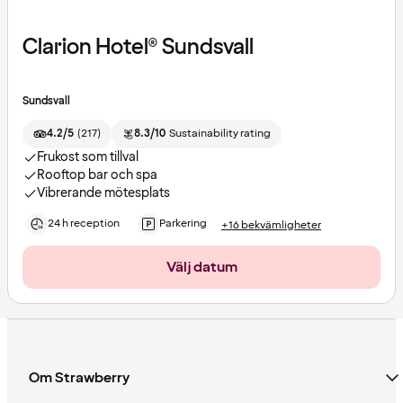
Clarion Hotel® Sundsvall
Sundsvall
4.2/5
(
217
)
8.3/10
Sustainability rating
Frukost som tillval
Rooftop bar och spa
Vibrerande mötesplats
24 h reception
Parkering
+16 bekvämligheter
Välj datum
Om Strawberry