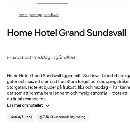
·
·
Hotell
Sverige
Sundsvall
Home Hotel Grand Sundsvall
Frukost och middag ingår alltid
Home Hotel Grand Sundsvall ligger mitt i Sundsvall bland charmig
gator och hus, ett stenkast från Stora torget och shoppingstråket
Storgatan. Hotellet bjuder på frukost, fika och middag – här känn
det som att komma hem i en varm och mysig atmosfär – trots att
du är på resande fot.
Läs mer om hotellet
4.4
/5
(
966
)
7.5
/10
Sustainability rating