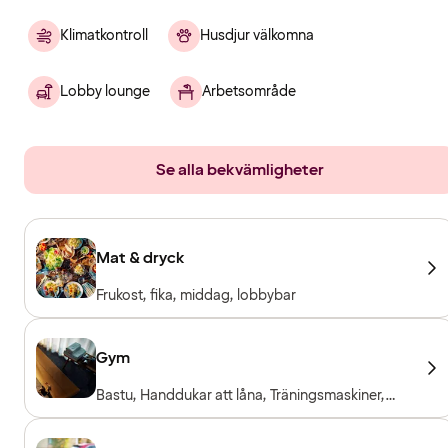
Klimatkontroll
Husdjur välkomna
Lobby lounge
Arbetsområde
Se alla bekvämligheter
Mat & dryck
Frukost, fika, middag, lobbybar
Gym
Bastu, Handdukar att låna, Träningsmaskiner,
Fria vikter