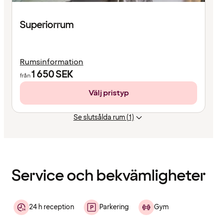
Superiorrum
Rumsinformation
1 650
SEK
från
Välj pristyp
Se slutsålda rum (1)
Innehållet
har
laddats
Service och bekvämligheter
24 h reception
Parkering
Gym