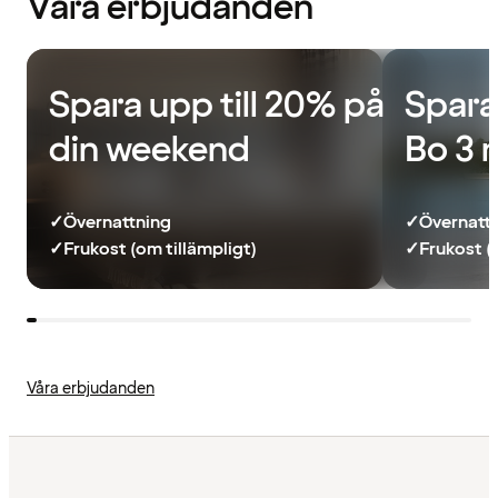
Våra erbjudanden
Spara upp till 20% på
Spara
din weekend
Bo 3 
✓
Övernattning
✓
Övernatt
✓
Frukost (om tillämpligt)
✓
Frukost (
Våra erbjudanden