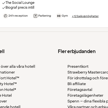
The Social Lounge
Biograf precis intill
24 h reception
Parkering
Gym
+12 bekvämligheter
ell
Fler erbjudanden
 över alla våra hotell
Presentkort
nationer
Strawberry Mastercar
ort Hotel™
För idrottslag och för
ty Hotel™
Bli affiliate
on Hotel®
Företagsavtal
 Hotel
Företagslägenheter
over
Spenn – dina flexibla
ående hotell
Våra partner och erbj