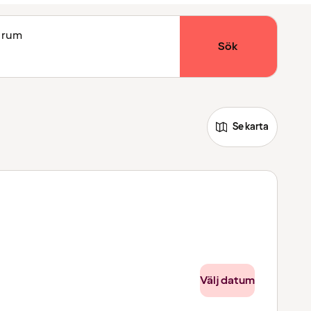
1 rum
Sök
Se karta
Välj datum