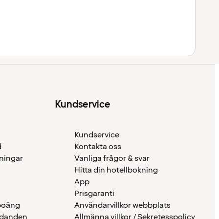
Kundservice
Kundservice
d
Kontakta oss
eningar
Vanliga frågor & svar
Hitta din hotellbokning
App
Prisgaranti
 poäng
Användarvillkor webbplats
udanden
Allmänna villkor / Sekretesspolicy