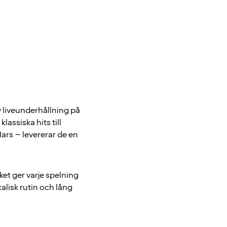
v liveunderhållning på
lassiska hits till
ars – levererar de en
lket ger varje spelning
alisk rutin och lång