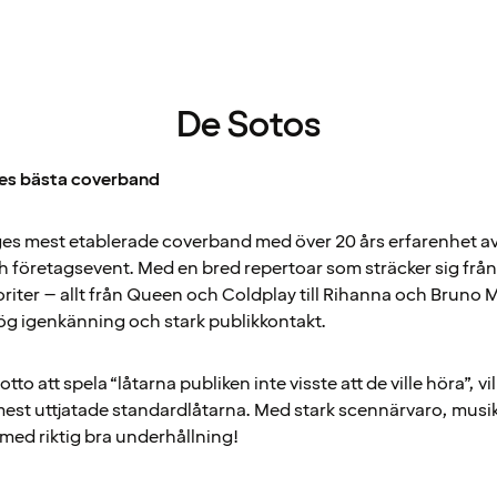
De Sotos
ges bästa coverband
iges mest etablerade coverband med över 20 års erfarenhet a
ch företagsevent. Med en bred repertoar som sträcker sig från k
ter – allt från Queen och Coldplay till Rihanna och Bruno M
ög igenkänning och stark publikkontakt.
otto att spela “låtarna publiken inte visste att de ville höra”, vi
est uttjatade standardlåtarna. Med stark scennärvaro, musik
 med riktig bra underhållning!