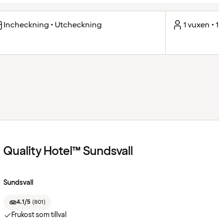
Incheckning • Utcheckning
1 vuxen • 
Quality Hotel™ Sundsvall
Sundsvall
4.1/5
(
801
)
Frukost som tillval