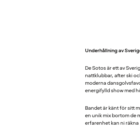
Underhållning av Sveri
De Sotos är ett av Sver
nattklubbar, after ski o
moderna dansgolvsfavori
energifylld show med h
Bandet är känt för sitt m
en unik mix bortom de m
erfarenhet kan ni räkna