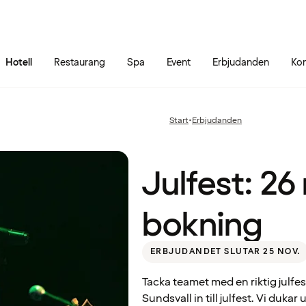
Gå till sidans innehåll
Gå till sidans huvudmeny
Hotell
Restaurang
Spa
Event
Erbjudanden
Kon
Julfest:
26
Start
•
Erbjudanden
Föregående
november
sida:
bokning
Julfest: 2
bokning
ERBJUDANDET SLUTAR 25 NOV.
Tacka teamet med en riktig julfe
Sundsvall in till julfest. Vi dukar