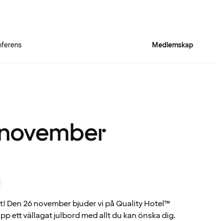
ferens
Medlemskap
6 november
st! Den 26 november bjuder vi på Quality Hotel™
 upp ett vällagat julbord med allt du kan önska dig.