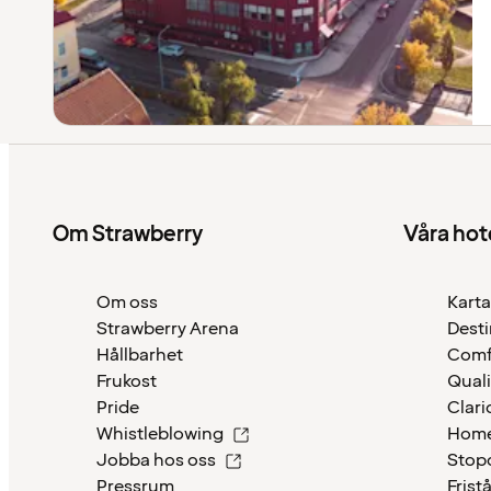
Om Strawberry
Våra hot
Om oss
Karta
Strawberry Arena
Desti
Hållbarhet
Comf
Frukost
Quali
Pride
Clari
Whistleblowing
Home
Jobba hos oss
Stop
Pressrum
Frist