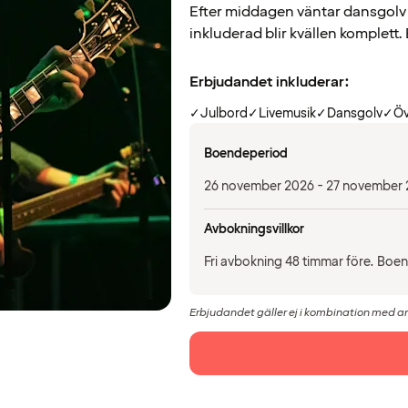
Efter middagen väntar dansgolv
inkluderad blir kvällen komplett.
Erbjudandet inkluderar:
✓
Julbord
✓
Livemusik
✓
Dansgolv
✓
Öv
Boendeperiod
26 november 2026 - 27 november
Avbokningsvillkor
Fri avbokning 48 timmar före. Boen
Erbjudandet gäller ej i kombination med a