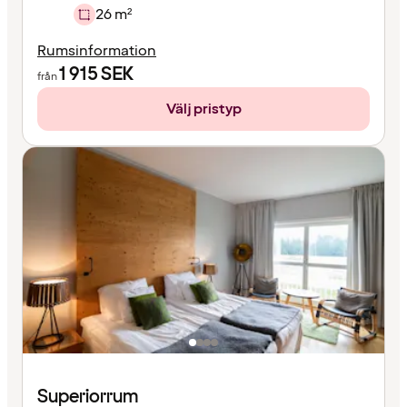
26 m²
Rumsinformation
1 915
SEK
från
Välj pristyp
Superiorrum