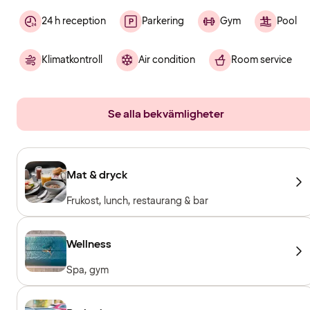
24 h reception
Parkering
Gym
Pool
Klimatkontroll
Air condition
Room service
Se alla bekvämligheter
Mat & dryck
Frukost, lunch, restaurang & bar
Wellness
Spa, gym