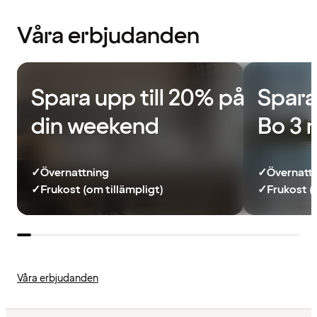
Våra erbjudanden
Spara upp till 20% på
Spara
din weekend
Bo 3 
✓
Övernattning
✓
Övernatt
✓
Frukost (om tillämpligt)
✓
Frukost (
Våra erbjudanden