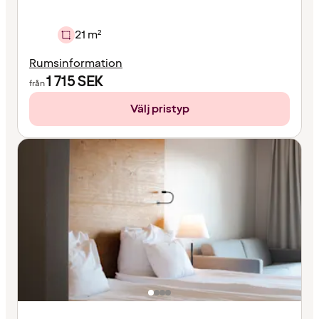
21 m²
Rumsinformation
1 715
SEK
från
Välj pristyp