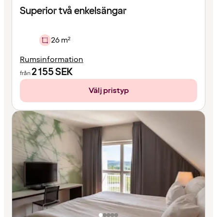
Superior två enkelsängar
26 m²
Rumsinformation
2 155
SEK
från
Välj pristyp