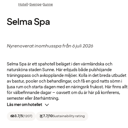
·
·
Hotell
Sverige
Sunne
Selma Spa
Nyrenoverat inomhusspa från 6 juli 2026
Selma Spa är ett spahotell beläget i den värmländska och
natursköna staden Sunne. Här erbjuds både pulshöjande
träningspass och avkopplande miljöer. Kolla in det breda utbudet
av bastur, pooler och behandlingar, och få en god natts sömn i
ljusa rum och starta dagen med en näringsrik frukost. Här finns allt
för välbefinnande dagar – oavsett om du är här på konferens,
semester eller återhämtning.
Läs mer om hotellet
3.7
/5
(
1207
)
7.7
/10
Sustainability rating