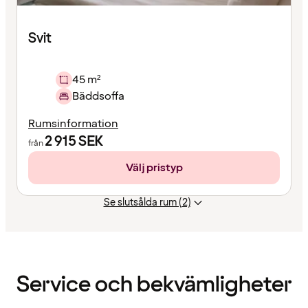
Svit
45 m²
Bäddsoffa
Rumsinformation
2 915
SEK
från
Välj pristyp
Se slutsålda rum (2)
Innehållet
har
laddats
Service och bekvämligheter