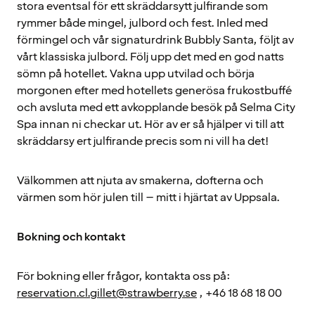
stora eventsal för ett skräddarsytt julfirande som
rymmer både mingel, julbord och fest. Inled med
förmingel och vår signaturdrink Bubbly Santa, följt av
vårt klassiska julbord. Följ upp det med en god natts
sömn på hotellet. Vakna upp utvilad och börja
morgonen efter med hotellets generösa frukostbuffé
och avsluta med ett avkopplande besök på Selma City
Spa innan ni checkar ut. Hör av er så hjälper vi till att
skräddarsy ert julfirande precis som ni vill ha det!
Välkommen att njuta av smakerna, dofterna och
värmen som hör julen till – mitt i hjärtat av Uppsala.
Bokning och kontakt
För bokning eller frågor, kontakta oss på:
reservation.cl.gillet@strawberry.se
, +46 18 68 18 00