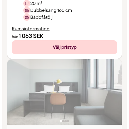
20 m²
Dubbelsäng 160 cm
Bäddfåtölj
Rumsinformation
1 063
SEK
från
Välj pristyp