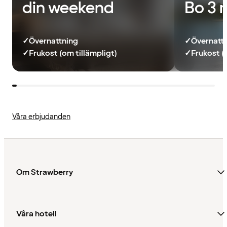
din weekend
Bo 3 
✓
Övernattning
✓
Övernatt
✓
Frukost (om tillämpligt)
✓
Frukost (
Våra erbjudanden
Om Strawberry
Våra hotell