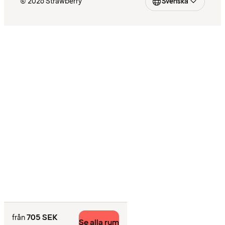
© 2026 Strawberry
Svenska
705 SEK
från
Se alla rum