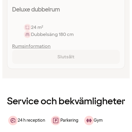
Deluxe dubbelrum
24 m²
Dubbelsäng 180 cm
Rumsinformation
Slutsålt
Innehållet
har
laddats
Service och bekvämligheter
24 h reception
Parkering
Gym