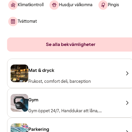
Klimatkontroll
Husdjur välkomna
Pingis
Tvättomat
Se alla bekvämligheter
Mat & dryck
Frukost, comfort deli, barception
Gym
Gym öppet 24/7, Handdukar att låna,
Träningsmaskiner, Konditionsmaskiner, Fria vikter
Parkering