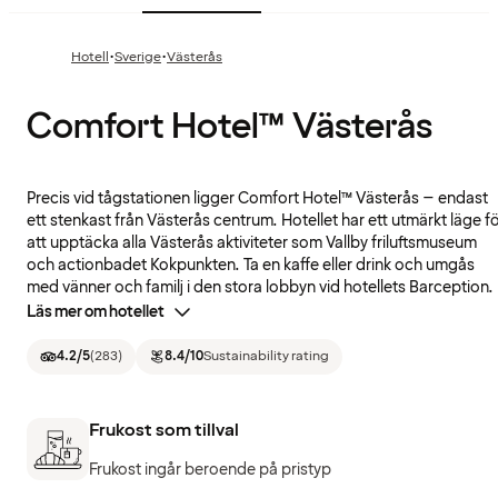
·
·
Hotell
Sverige
Västerås
Comfort Hotel™ Västerås
Precis vid tågstationen ligger Comfort Hotel™ Västerås – endast
ett stenkast från Västerås centrum. Hotellet har ett utmärkt läge f
att upptäcka alla Västerås aktiviteter som Vallby friluftsmuseum
och actionbadet Kokpunkten. Ta en kaffe eller drink och umgås
med vänner och familj i den stora lobbyn vid hotellets Barception.
Läs mer om hotellet
4.2
/5
(
283
)
8.4
/10
Sustainability rating
Frukost som tillval
Frukost ingår beroende på pristyp