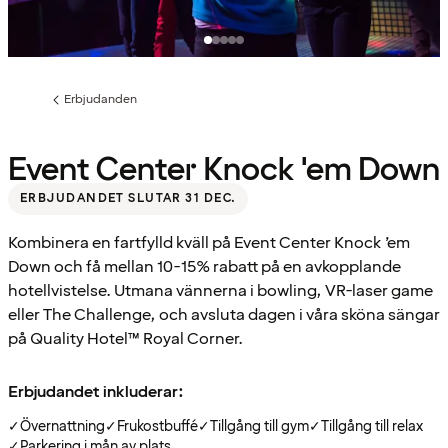
Erbjudanden
Föregående
sida:
Event Center Knock 'em Down
ERBJUDANDET SLUTAR 31 DEC.
Kombinera en fartfylld kväll på Event Center Knock ’em
Down och få mellan 10-15% rabatt på en avkopplande
hotellvistelse. Utmana vännerna i bowling, VR-laser game
eller The Challenge, och avsluta dagen i våra sköna sängar
på Quality Hotel™ Royal Corner.
Erbjudandet inkluderar:
✓
Övernattning
✓
Frukostbuffé
✓
Tillgång till gym
✓
Tillgång till relax
✓
Parkering i mån av plats