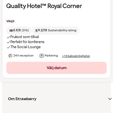
Quality Hotel™ Royal Corner
Växjö
3.9/5
(
376
)
9.2/10
Sustainability rating
Frukost som tillval
Perfekt för konferens
The Social Lounge
24 h reception
Parkering
+13 bekvämligheter
Välj datum
Om Strawberry