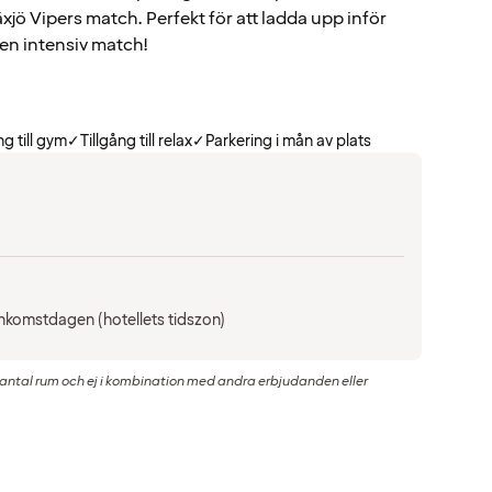
xjö Vipers match. Perfekt för att ladda upp inför
 en intensiv match!
ng till gym
✓
Tillgång till relax
✓
Parkering i mån av plats
 ankomstdagen (hotellets tidszon)
st antal rum och ej i kombination med andra erbjudanden eller