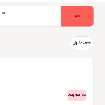
1 rum
Sök
Se karta
Välj datum