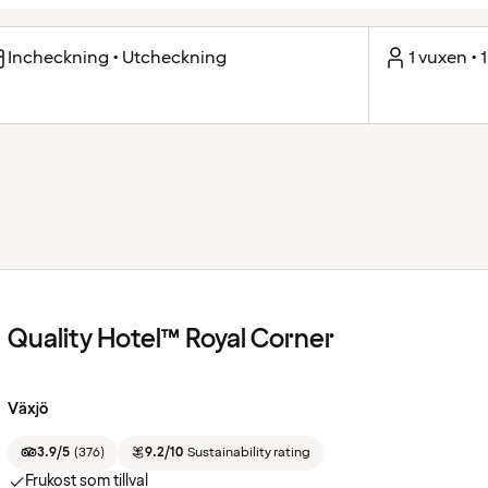
Incheckning • Utcheckning
1 vuxen • 
Quality Hotel™ Royal Corner
Växjö
3.9/5
(
376
)
9.2/10
Sustainability rating
Frukost som tillval