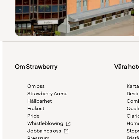
Om Strawberry
Våra hot
Om oss
Karta
Strawberry Arena
Desti
Hållbarhet
Comf
Frukost
Quali
Pride
Clari
Whistleblowing
Home
Jobba hos oss
Stop
Pressrum
Frist