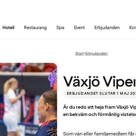
Gå till sidans innehåll
Gå till sidans huvudmeny
Hotell
Restaurang
Spa
Event
Erbjudanden
Kon
Växjö
Start
•
Erbjudanden
Föregående
Vipers
sida:
Växjö Vipe
ERBJUDANDET SLUTAR 1 MAJ 20
Är du redo att heja fram Växjö V
en bekväm och förmånlig vistels
Som vän eller familjemedlem får 