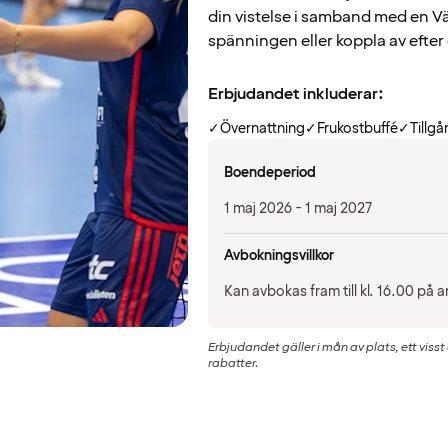
din vistelse i samband med en Vä
spänningen eller koppla av efter
Erbjudandet inkluderar:
✓
Övernattning
✓
Frukostbuffé
✓
Tillgå
Boendeperiod
1 maj 2026 - 1 maj 2027
Avbokningsvillkor
Kan avbokas fram till kl. 16.00 på
Erbjudandet gäller i mån av plats, ett vis
rabatter.