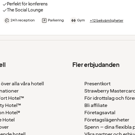
Perfekt för konferens
The Social Lounge
24 h reception
Parkering
Gym
+12 bekvämligheter
ell
Fler erbjudanden
 över alla våra hotell
Presentkort
nationer
Strawberry Mastercar
ort Hotel™
För idrottslag och för
ty Hotel™
Bli affiliate
on Hotel®
Företagsavtal
 Hotel
Företagslägenheter
over
Spenn – dina flexibla
ående hotell
Våra partner och erbj