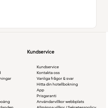
Kundservice
Kundservice
d
Kontakta oss
eningar
Vanliga frågor & svar
Hitta din hotellbokning
App
Prisgaranti
 poäng
Användarvillkor webbplats
udanden
Allmänna villkor / Sekretesspolicy