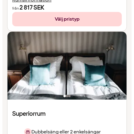
2 817
SEK
från
Välj pristyp
Superiorrum
Dubbelsäng eller 2 enkelsängar