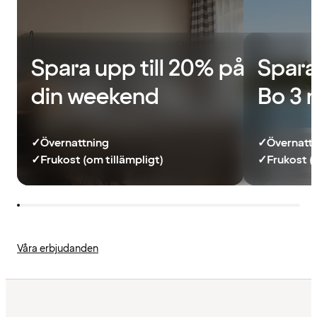
Spara upp till 20% på
Spara
din weekend
Bo 3 
✓
Övernattning
✓
Övernatt
✓
Frukost (om tillämpligt)
✓
Frukost (
Våra erbjudanden