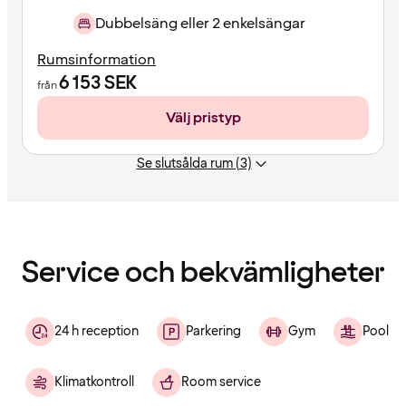
Dubbelsäng eller 2 enkelsängar
Rumsinformation
6 153
SEK
från
Välj pristyp
Se slutsålda rum (3)
Innehållet
har
laddats
Service och bekvämligheter
24 h reception
Parkering
Gym
Pool
Klimatkontroll
Room service