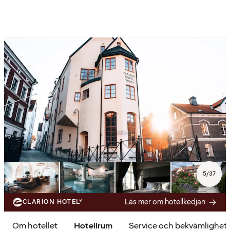
5
/
37
Läs mer om hotellkedjan
CLARION HOTEL®
Om hotellet
Hotellrum
Service och bekvämlighet