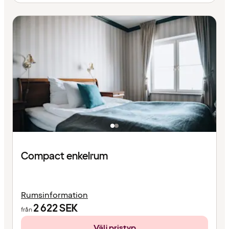
Compact enkelrum
Rumsinformation
2 622
SEK
från
Välj pristyp