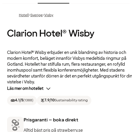
·
·
Hotell
Sverige
Visby
Clarion Hotel® Wisby
Clarion Hotel® Wisby erbjuder en unik blandning av historia och
modern komfort, beläget innanför Visbys medeltida ringmur på
Gotland. Hotellet har stilfulla rum, flera restauranger, en rofylld
inomhuspool samt flexibla konferensmöjligheter. Med stadens
sevärdheter utanför dörren är det en perfekt utgångspunkt för di
vistelse i Visby.
Läs mer om hotellet
4.1
/5
(
1388
)
7.9
/10
Sustainability rating
Prisgaranti – boka direkt
Alltid bäst pris på strawberry.se