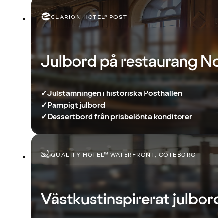
CLARION HOTEL® POST
Julbord på restaurang N
✓
Julstämningen i historiska Posthallen
✓
Pampigt julbord
✓
Dessertbord från prisbelönta konditorer
QUALITY HOTEL™ WATERFRONT, GÖTEBORG
Västkustinspirerat julbor