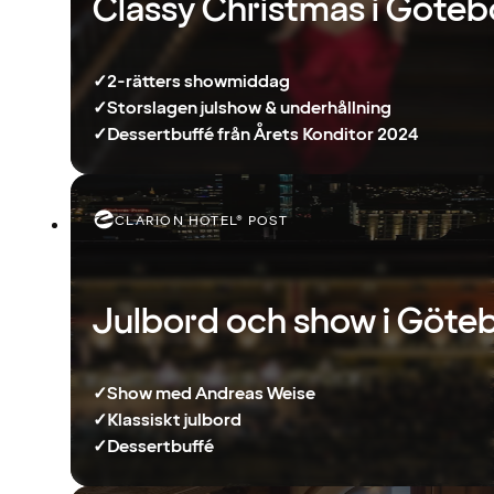
Classy Christmas i Göte
✓
2-rätters showmiddag
✓
Storslagen julshow & underhållning
✓
Dessertbuffé från Årets Konditor 2024
CLARION HOTEL® POST
Julbord och show i Göte
✓
Show med Andreas Weise
✓
Klassiskt julbord
✓
Dessertbuffé