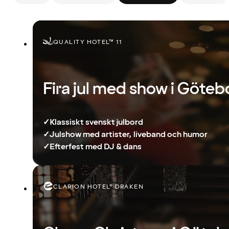
QUALITY HOTEL™ 11
Fira jul med show i Göteb
✓
Klassiskt svenskt julbord
✓
Julshow med artister, liveband och humor
✓
Efterfest med DJ & dans
CLARION HOTEL® DRAKEN