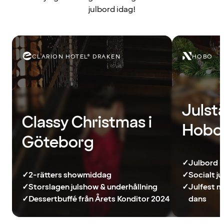
julbord idag!
CLARION HOTEL® DRAKEN
HOBO
Julst
Classy Christmas i
Hobo
Göteborg
✓
Julbord i
✓
2-rätters showmiddag
✓
Socialt j
✓
Storslagen julshow & underhållning
✓
Julfest m
✓
Dessertbuffé från Årets Konditor 2024
dans