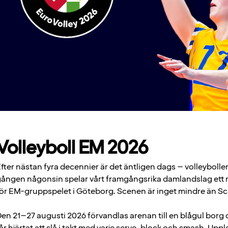
Volleyboll EM 2026
fter nästan fyra decennier är det äntligen dags – volleybolle
ången någonsin spelar vårt framgångsrika damlandslag ett
ör EM-gruppspelet i Göteborg. Scenen är inget mindre än S
en 21–27 augusti 2026 förvandlas arenan till en blågul borg 
år hjärtat att slå i takt med varje serve, block och smash. Uppl