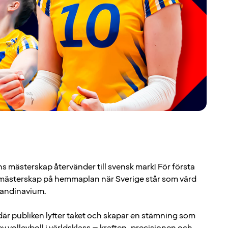
ns mästerskap återvänder till svensk mark! För första
 mästerskap på hemmaplan när Sverige står som värd
candinavium.
där publiken lyfter taket och skapar en stämning som
ev volleyboll i världsklass – kraften, precisionen och