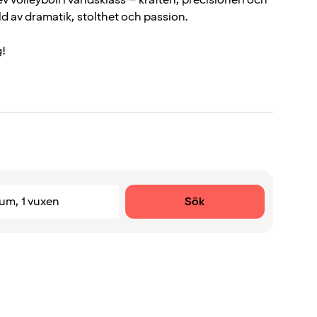
ld av dramatik, stolthet och passion.
g!
Sök
rum, 1 vuxen