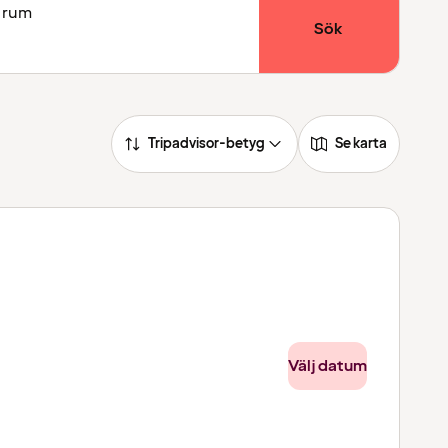
1 rum
Sök
Tripadvisor-betyg
Se karta
Välj datum