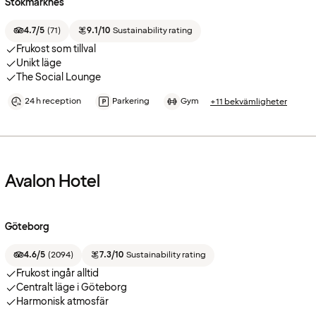
Stokmarknes
4.7/5
(
71
)
9.1/10
Sustainability rating
Frukost som tillval
Unikt läge
The Social Lounge
24 h reception
Parkering
Gym
+11 bekvämligheter
Avalon Hotel
Göteborg
4.6/5
(
2094
)
7.3/10
Sustainability rating
Frukost ingår alltid
Centralt läge i Göteborg
Harmonisk atmosfär