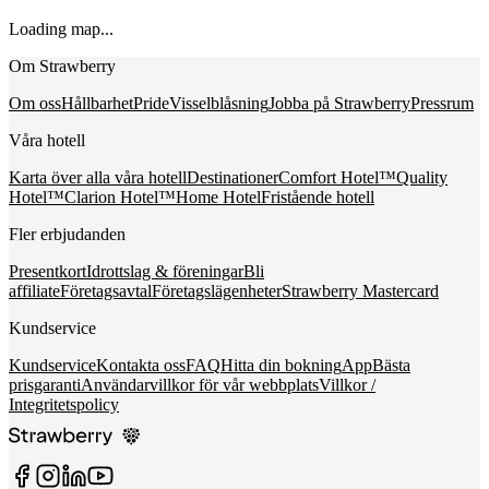
Loading map...
Om Strawberry
Om oss
Hållbarhet
Pride
Visselblåsning
Jobba på Strawberry
Pressrum
Våra hotell
Karta över alla våra hotell
Destinationer
Comfort Hotel™
Quality
Hotel™
Clarion Hotel™
Home Hotel
Fristående hotell
Fler erbjudanden
Presentkort
Idrottslag & föreningar
Bli
affiliate
Företagsavtal
Företagslägenheter
Strawberry Mastercard
Kundservice
Kundservice
Kontakta oss
FAQ
Hitta din bokning
App
Bästa
prisgaranti
Användarvillkor för vår webbplats
Villkor /
Integritetspolicy