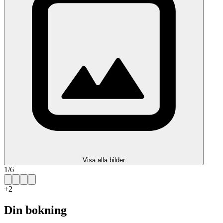
Visa alla bilder
1
/
6
+
2
Din bokning