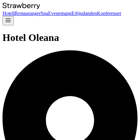
Hotell
Restauranger
Spa
Evenemang
Erbjudanden
Konferenser
Hotel Oleana