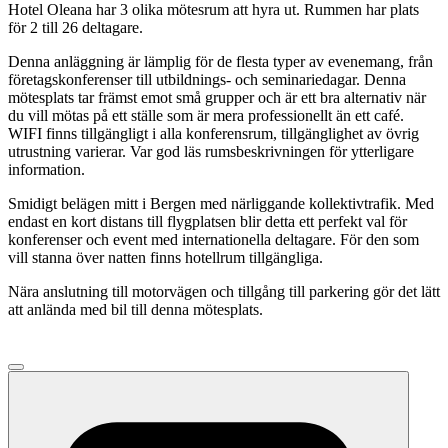
Hotel Oleana har 3 olika mötesrum att hyra ut. Rummen har plats
för 2 till 26 deltagare.
Denna anläggning är lämplig för de flesta typer av evenemang, från
företagskonferenser till utbildnings- och seminariedagar. Denna
mötesplats tar främst emot små grupper och är ett bra alternativ när
du vill mötas på ett ställe som är mera professionellt än ett café.
WIFI finns tillgängligt i alla konferensrum, tillgänglighet av övrig
utrustning varierar. Var god läs rumsbeskrivningen för ytterligare
information.
Smidigt belägen mitt i Bergen med närliggande kollektivtrafik. Med
endast en kort distans till flygplatsen blir detta ett perfekt val för
konferenser och event med internationella deltagare. För den som
vill stanna över natten finns hotellrum tillgängliga.
Nära anslutning till motorvägen och tillgång till parkering gör det lätt
att anlända med bil till denna mötesplats.