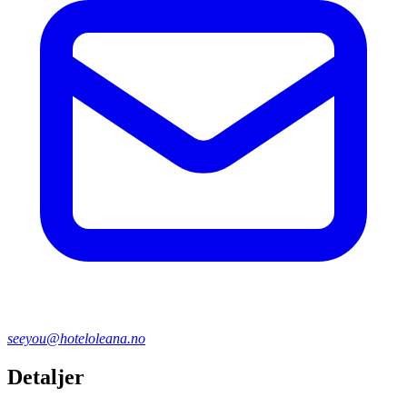
seeyou@hoteloleana.no
Detaljer