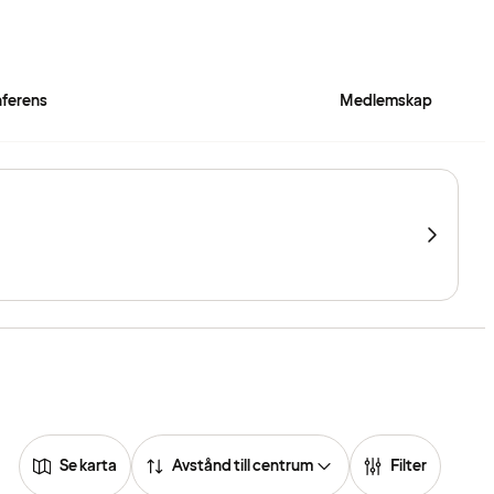
ferens
Medlemskap
Se karta
Avstånd till centrum
Filter