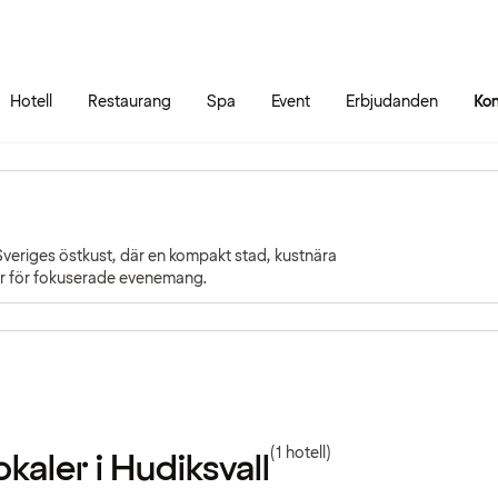
Gå till sidans innehåll
Gå till sidans huvudmeny
Hotell
Restaurang
Spa
Event
Erbjudanden
Kon
Sveriges östkust, där en kompakt stad, kustnära
r för fokuserade evenemang.
(1 hotell)
kaler i Hudiksvall