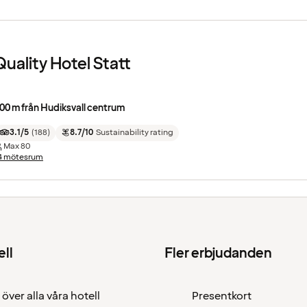
Quality Hotel Statt
00 m från Hudiksvall centrum
3.1/5
(
188
)
8.7/10
Sustainability rating
Max
80
4 mötesrum
ell
Fler erbjudanden
 över alla våra hotell
Presentkort