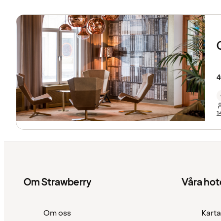
4
1
Om Strawberry
Våra hot
Om oss
Karta