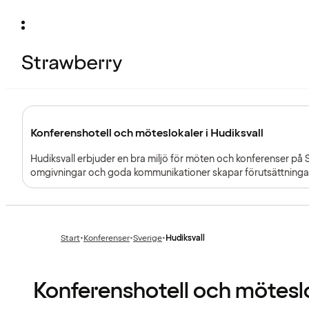
Konferenshotell och möteslokaler i Hudiksvall
Hudiksvall erbjuder en bra miljö för möten och konferenser på 
omgivningar och goda kommunikationer skapar förutsättninga
Start
•
Konferenser
•
Sverige
•
Hudiksvall
Föregående
Föregående
sida:
sida:
Konferenshotell och möteslo