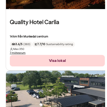
Quality Hotel Carlia
14 km från Munkedal centrum
3.6/5
(
383
)
7.7/10
Sustainability rating
Max
350
7 mötesrum
Visa lokal