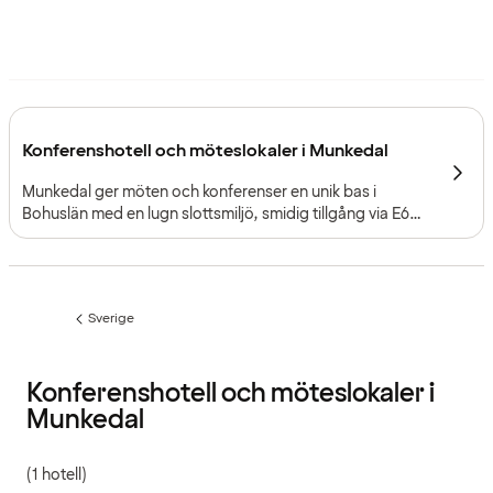
Konferenshotell och möteslokaler i Munkedal
Munkedal ger möten och konferenser en unik bas i
Bohuslän med en lugn slottsmiljö, smidig tillgång via E6
och en intim mötesmiljö anpassad för fokuserade
företagsmöten.
Sverige
Föregående
sida:
Konferenshotell och möteslokaler i
Munkedal
(1 hotell)