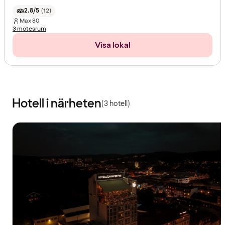
2.8/5
(
12
)
Max
80
3 mötesrum
Visa lokal
Hotell i närheten
(3 hotell)