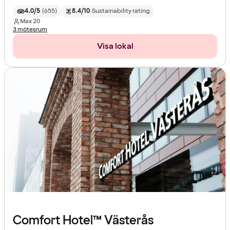
4.0/5
(
655
)
8.4/10
Sustainability rating
Max
20
3 mötesrum
Visa lokal
Comfort Hotel™ Västerås