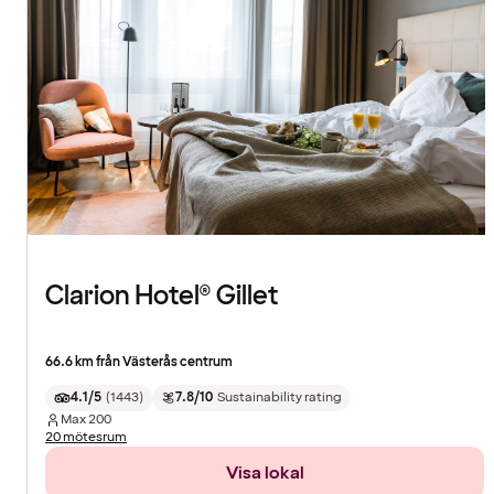
Clarion Hotel® Gillet
66.6 km från Västerås centrum
4.1/5
(
1443
)
7.8/10
Sustainability rating
Max
200
20 mötesrum
Visa lokal