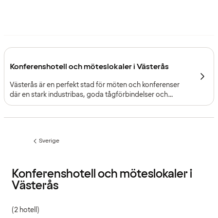
Konferenshotell och möteslokaler i Västerås
Västerås är en perfekt stad för möten och konferenser
där en stark industribas, goda tågförbindelser och
närheten till Mälaren skapar en praktisk miljö för
professionella sammankomster.
Sverige
Föregående
sida:
Konferenshotell och möteslokaler i
Västerås
(2 hotell)