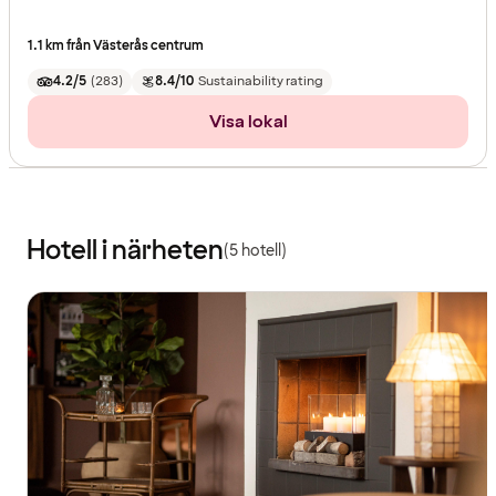
1.1 km från Västerås centrum
4.2/5
(
283
)
8.4/10
Sustainability rating
Visa lokal
Hotell i närheten
(5 hotell)