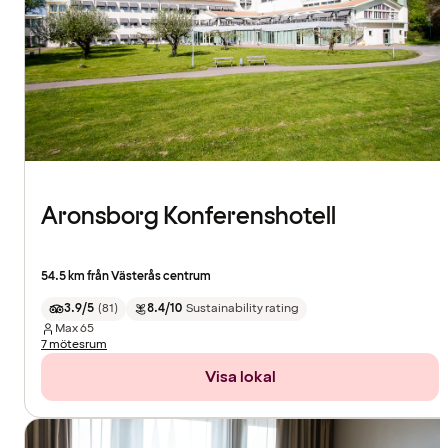
Aronsborg Konferenshotell
54.5 km från Västerås centrum
3.9/5
(
81
)
8.4/10
Sustainability rating
Max
65
7 mötesrum
Visa lokal