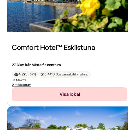
Comfort Hotel™ Eskilstuna
27.3 km från Västerås centrum
4.2/5
(
671
)
8.4/10
Sustainability rating
Max
50
2 mötesrum
Visa lokal