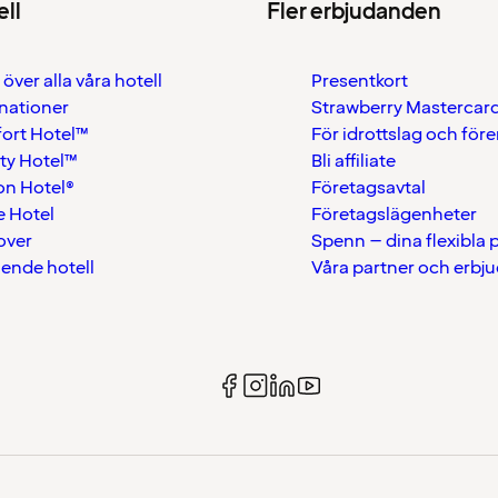
ell
Fler erbjudanden
 över alla våra hotell
Presentkort
nationer
Strawberry Mastercar
ort Hotel™
För idrottslag och för
ty Hotel™
Bli affiliate
on Hotel®
Företagsavtal
 Hotel
Företagslägenheter
over
Spenn – dina flexibla
ående hotell
Våra partner och erbj