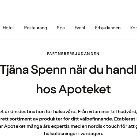
Gå till sidans innehåll
Gå till sidans huvudmeny
Hotell
Restaurang
Spa
Event
Erbjudanden
Kon
PARTNERERBJUDANDEN
Tjäna Spenn när du handl
hos Apoteket
 är din destination för hälsovård. Från vitaminer till hudvård
brett sortiment av produkter för ditt välbefinnande. Etablerat 
r Apoteket många års expertis med en nordisk touch för att g
hälsolösningar i vardagen.