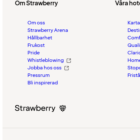
Om Strawberry
Våra hot
Om oss
Karta
Strawberry Arena
Desti
Hållbarhet
Comf
Frukost
Quali
Pride
Clari
Whistleblowing
Home
Jobba hos oss
Stop
Pressrum
Frist
Bli inspirerad