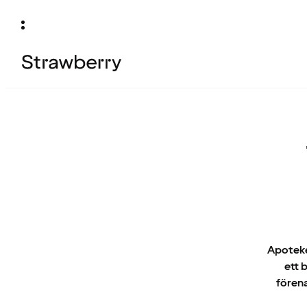
Apoteket
ett 
förena