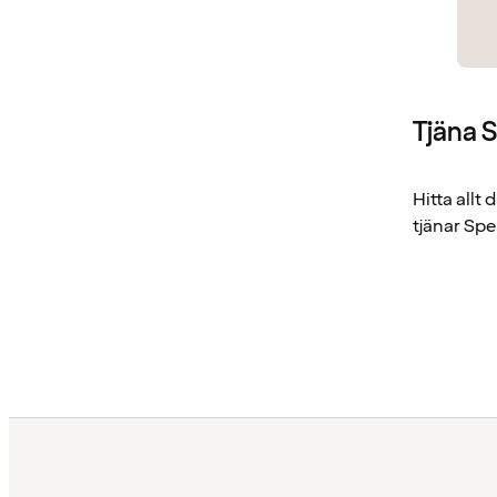
Tjäna 
Hitta all
tjänar Sp