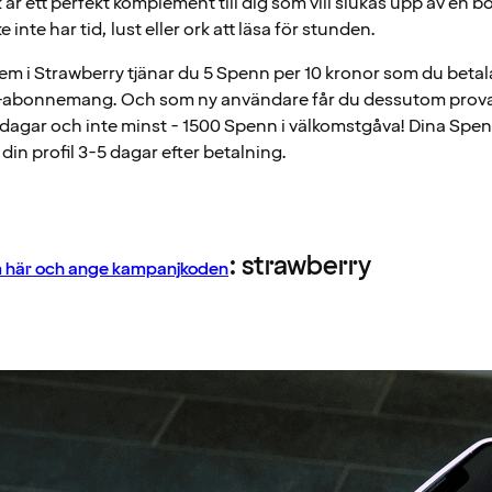
 är ett perfekt komplement till dig som vill slukas upp av en 
inte har tid, lust eller ork att läsa för stunden.
 i Strawberry tjänar du 5 Spenn per 10 kronor som du betala
abonnemang. Och som ny användare får du dessutom prova
5 dagar och inte minst - 1500 Spenn i välkomstgåva! Dina Spen
 din profil 3-5 dagar efter betalning.
: strawberry
m här och ange kampanjkoden