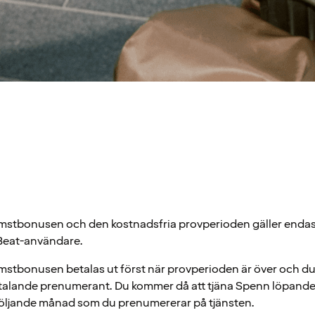
mstbonusen och den kostnadsfria provperioden gäller endas
eat-användare.
mstbonusen betalas ut först när provperioden är över och du 
talande prenumerant. Du kommer då att tjäna Spenn löpande 
följande månad som du prenumererar på tjänsten.