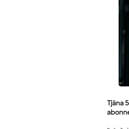
Tjäna 
abonn