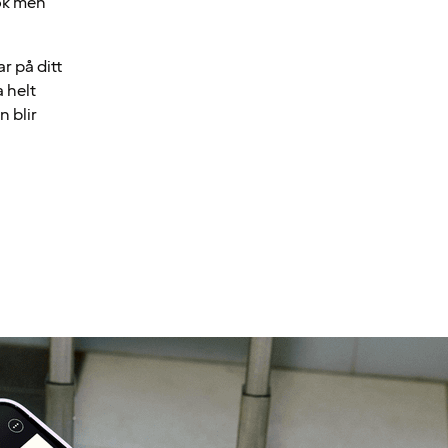
bok men
r på ditt
 helt
n blir