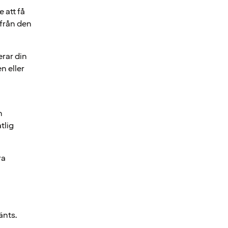
 att få
från den
rar din
n eller
n
tlig
ra
änts.