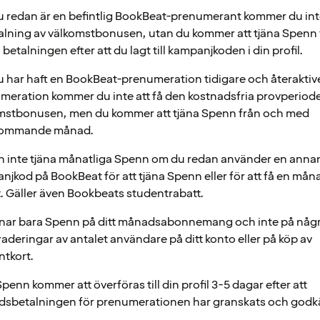
 redan är en befintlig BookBeat-prenumerant kommer du inte
alning av välkomstbonusen, utan du kommer att tjäna Spenn 
 betalningen efter att du lagt till kampanjkoden i din profil.
 har haft en BookBeat-prenumeration tidigare och återaktive
meration kommer du inte att få den kostnadsfria provperiode
mstbonusen, men du kommer att tjäna Spenn från och med
kommande månad.
n inte tjäna månatliga Spenn om du redan använder en anna
jkod på BookBeat för att tjäna Spenn eller för att få en måna
t. Gäller även Bookbeats studentrabatt.
änar bara Spenn på ditt månadsabonnemang och inte på någ
aderingar av antalet användare på ditt konto eller på köp av
ntkort.
penn kommer att överföras till din profil 3-5 dagar efter att
sbetalningen för prenumerationen har granskats och godk