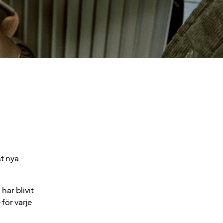
t nya
har blivit
för varje