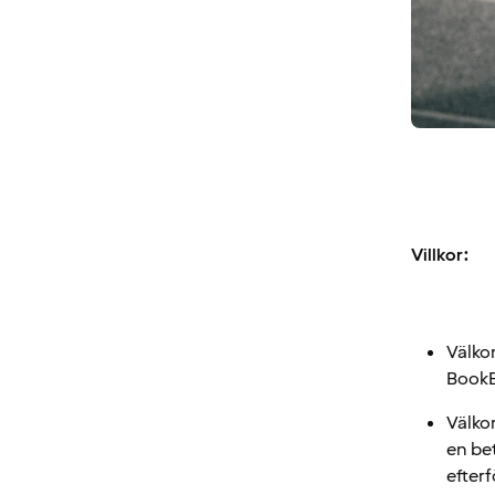
Villkor:
Välko
BookB
Välko
en be
efter