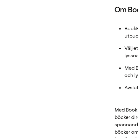
Om Bo
BookB
utbud
Välj e
lyssn
Med B
och ly
Avslut
Med BookBe
böcker dire
spännande 
böcker om 