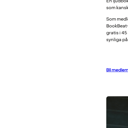
En ljudbok
som kanske 
Som medlem
BookBeat-
gratis i 4
synliga på
Bli medle