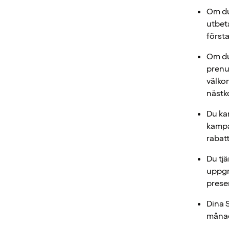
Om du
utbet
första
Om du
prenu
välko
näst
Du ka
kampan
rabat
Du tj
uppgr
prese
Dina S
månad