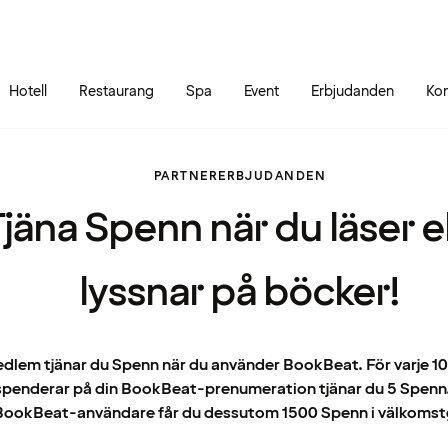
Gå till sidans innehåll
Gå till sidans huvudmeny
Hotell
Restaurang
Spa
Event
Erbjudanden
Kon
PARTNERERBJUDANDEN
jäna Spenn när du läser el
lyssnar på böcker!
lem tjänar du Spenn när du använder BookBeat. För varje 1
spenderar på din BookBeat-prenumeration tjänar du 5 Spenn
BookBeat-användare får du dessutom 1500 Spenn i välkomst