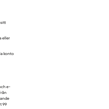
sitt
 eller
la konto
och e-
från
erande
t 99