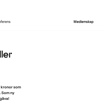
ferens
Medlemskap
ler
0 kronor som
. Som ny
gåva!