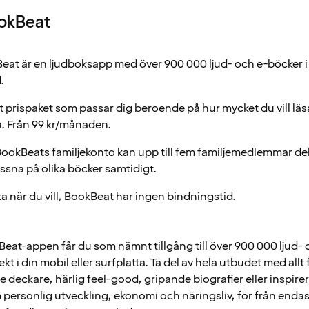
okBeat
eat är en ljudboksapp med över 900 000 ljud- och e-böcker i 
.
tt prispaket som passar dig beroende på hur mycket du vill läsa
a. Från 99 kr/månaden.
ookBeats familjekonto kan upp till fem familjemedlemmar de
ssna på olika böcker samtidigt.
a när du vill, BookBeat har ingen bindningstid.
at-appen får du som nämnt tillgång till över 900 000 ljud- 
kt i din mobil eller surfplatta. Ta del av hela utbudet med allt 
deckare, härlig feel-good, gripande biografier eller inspir
personlig utveckling, ekonomi och näringsliv, för från endas